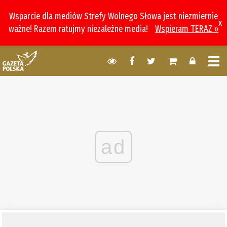
Wsparcie dla mediów Strefy Wolnego Słowa jest niezmiernie
x
ważne! Razem ratujmy niezależne media!
Wspieram TERAZ »
ad