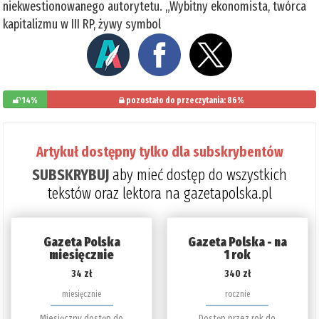
niekwestionowanego autorytetu. „Wybitny ekonomista, twórca
kapitalizmu w III RP, żywy symbol
14%
pozostało do przeczytania: 86%
Artykuł dostępny tylko dla subskrybentów
SUBSKRYBUJ
aby mieć dostęp do wszystkich
tekstów oraz lektora na gazetapolska.pl
Gazeta Polska
Gazeta Polska - na
miesięcznie
1 rok
34 zł
340 zł
miesięcznie
rocznie
Miesięczny dostęp do
Dostęp przez rok do