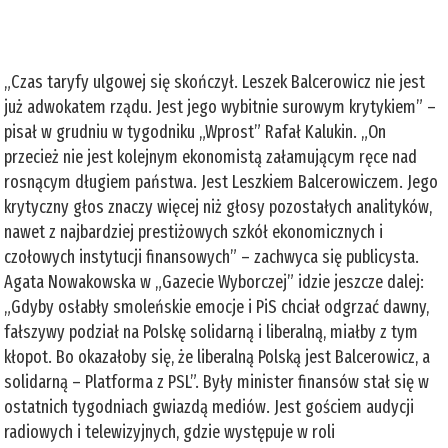
„Czas taryfy ulgowej się skończył. Leszek Balcerowicz nie jest
już adwokatem rządu. Jest jego wybitnie surowym krytykiem” –
pisał w grudniu w tygodniku „Wprost” Rafał Kalukin. „On
przecież nie jest kolejnym ekonomistą załamującym ręce nad
rosnącym długiem państwa. Jest Leszkiem Balcerowiczem. Jego
krytyczny głos znaczy więcej niż głosy pozostałych analityków,
nawet z najbardziej prestiżowych szkół ekonomicznych i
czołowych instytucji finansowych” – zachwyca się publicysta.
Agata Nowakowska w „Gazecie Wyborczej” idzie jeszcze dalej:
„Gdyby osłabły smoleńskie emocje i PiS chciał odgrzać dawny,
fałszywy podział na Polskę solidarną i liberalną, miałby z tym
kłopot. Bo okazałoby się, że liberalną Polską jest Balcerowicz, a
solidarną – Platforma z PSL”. Były minister finansów stał się w
ostatnich tygodniach gwiazdą mediów. Jest gościem audycji
radiowych i telewizyjnych, gdzie występuje w roli