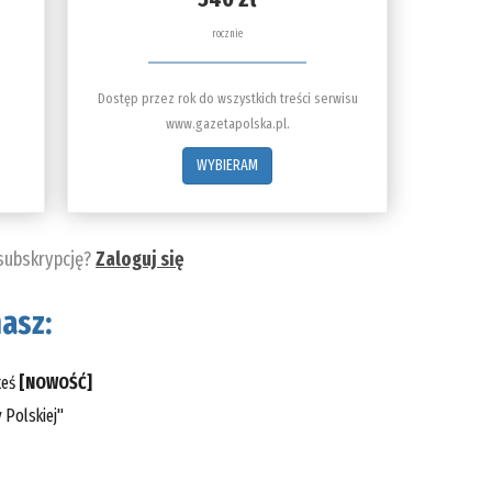
rocznie
Dostęp przez rok do wszystkich treści serwisu
www.gazetapolska.pl.
WYBIERAM
 subskrypcję?
Zaloguj się
asz:
teś
[NOWOŚĆ]
 Polskiej"