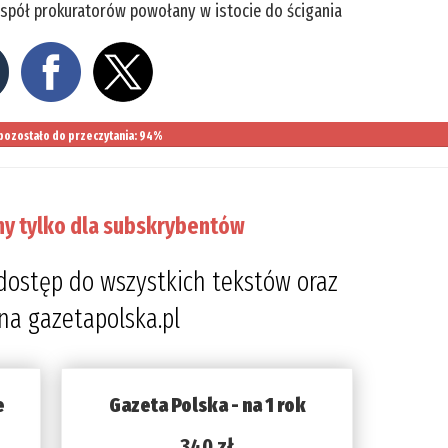
espół prokuratorów powołany w istocie do ścigania
pozostało do przeczytania: 94%
ny tylko dla subskrybentów
dostęp do wszystkich tekstów oraz
 na gazetapolska.pl
e
Gazeta Polska - na 1 rok
340 zł