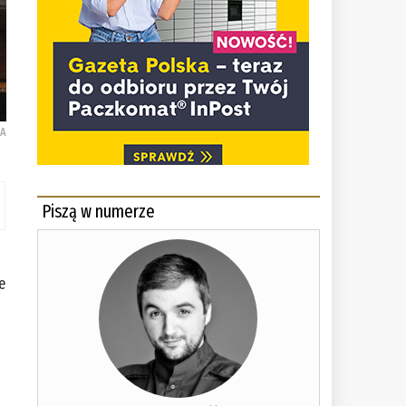
KA
Piszą w numerze
e