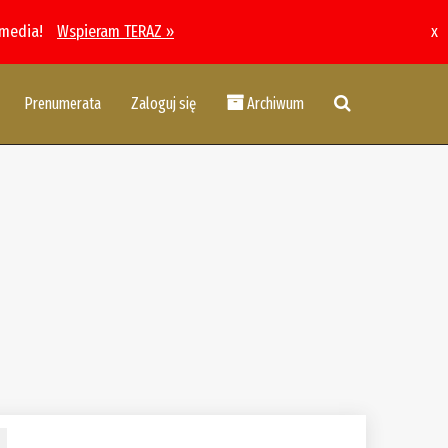
 media!
Wspieram TERAZ »
x
Prenumerata
Zaloguj się
Archiwum