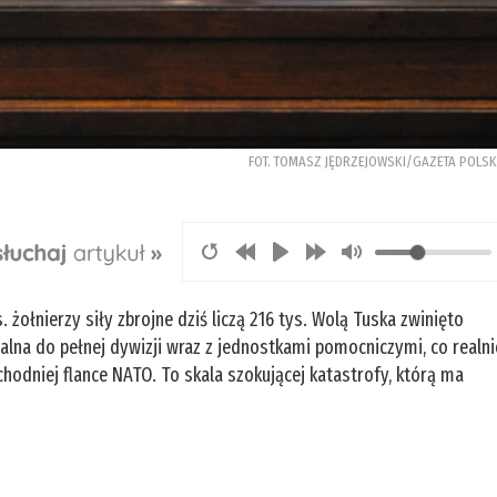
FOT. TOMASZ JĘDRZEJOWSKI/GAZETA POLS
żołnierzy siły zbrojne dziś liczą 216 tys. Wolą Tuska zwinięto
alna do pełnej dywizji wraz z jednostkami pomocniczymi, co realni
hodniej flance NATO. To skala szokującej katastrofy, którą ma