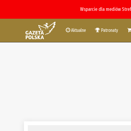
Wsparcie dla mediów Stre
Aktualne
Patronaty