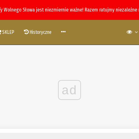
fy Wolnego Słowa jest niezmiernie ważne! Razem ratujmy niezależne
SKLEP
Historyczne
ad