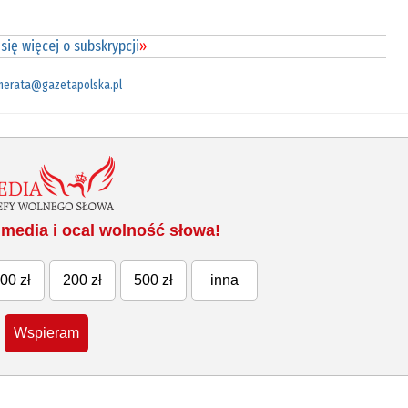
się więcej o subskrypcji
»
merata@gazetapolska.pl
media i ocal wolność słowa!
00 zł
200 zł
500 zł
inna
Wspieram