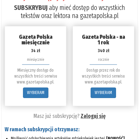
SUBSKRYBUJ
aby mieć dostęp do wszystkich
tekstów oraz lektora na gazetapolska.pl
Gazeta Polska
Gazeta Polska - na
miesięcznie
1 rok
34 zł
340 zł
miesięcznie
rocznie
Miesięczny dostęp do
Dostęp przez rok do
wszystkich treści serwisu
wszystkich treści serwisu
www.gazetapolska.pl.
www.gazetapolska.pl.
WYBIERAM
WYBIERAM
Masz już subskrypcję?
Zaloguj się
W ramach subskrypcji otrzymasz:
Możliwość odsłuchiwania artykułów gdziekolwiek jesteś
[NOWOŚĆ]