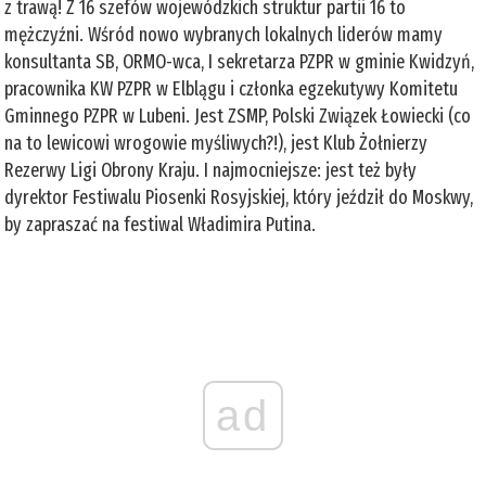
z trawą! Z 16 szefów wojewódzkich struktur partii 16 to
mężczyźni. Wśród nowo wybranych lokalnych liderów mamy
konsultanta SB, ORMO-wca, I sekretarza PZPR w gminie Kwidzyń,
pracownika KW PZPR w Elblągu i członka egzekutywy Komitetu
Gminnego PZPR w Lubeni. Jest ZSMP, Polski Związek Łowiecki (co
na to lewicowi wrogowie myśliwych?!), jest Klub Żołnierzy
Rezerwy Ligi Obrony Kraju. I najmocniejsze: jest też były
dyrektor Festiwalu Piosenki Rosyjskiej, który jeździł do Moskwy,
by zapraszać na festiwal Władimira Putina.
ad