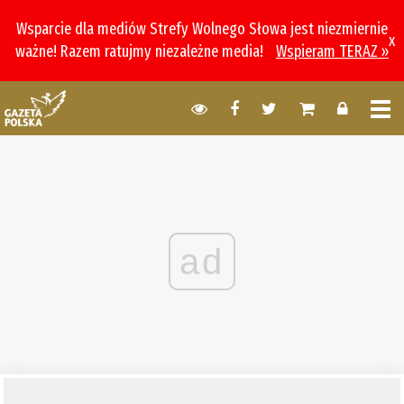
Wsparcie dla mediów Strefy Wolnego Słowa jest niezmiernie
x
ważne! Razem ratujmy niezależne media!
Wspieram TERAZ »
ad