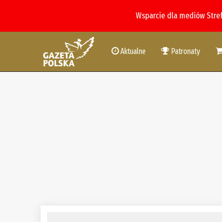
Wsparcie dla mediów Stre
Aktualne
Patronaty