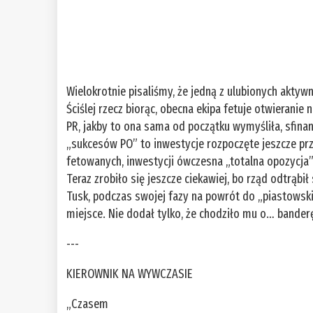
Wielokrotnie pisaliśmy, że jedną z ulubionych aktyw
Ściślej rzecz biorąc, obecna ekipa fetuje otwieranie
PR, jakby to ona sama od początku wymyśliła, sfin
„sukcesów PO” to inwestycje rozpoczęte jeszcze prze
fetowanych, inwestycji ówczesna „totalna opozycja” 
Teraz zrobiło się jeszcze ciekawiej, bo rząd odtrąbi
Tusk, podczas swojej fazy na powrót do „piastowski
miejsce. Nie dodał tylko, że chodziło mu o… bande
---
KIEROWNIK NA WYWCZASIE
„Czasem