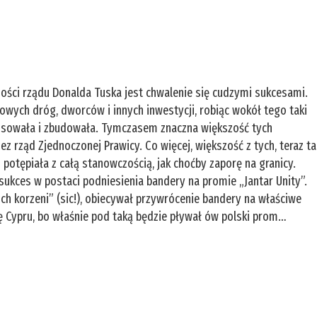
ności rządu Donalda Tuska jest chwalenie się cudzymi sukcesami.
 nowych dróg, dworców i innych inwestycji, robiąc wokół tego taki
ansowała i zbudowała. Tymczasem znaczna większość tych
z rząd Zjednoczonej Prawicy. Co więcej, większość z tych, teraz ta
potępiała z całą stanowczością, jak choćby zaporę na granicy.
ł sukces w postaci podniesienia bandery na promie „Jantar Unity”.
ch korzeni” (sic!), obiecywał przywrócenie bandery na właściwe
rę Cypru, bo właśnie pod taką będzie pływał ów polski prom…