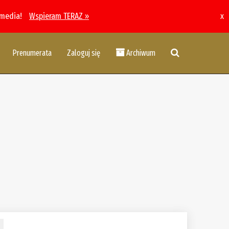
 media!
Wspieram TERAZ »
x
Prenumerata
Zaloguj się
Archiwum