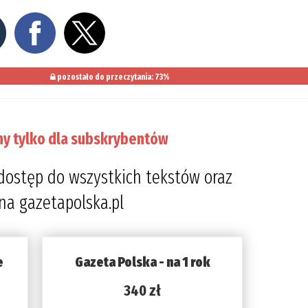
pozostało do przeczytania: 73%
ny tylko dla subskrybentów
dostęp do wszystkich tekstów oraz
 na gazetapolska.pl
e
Gazeta Polska - na 1 rok
340 zł