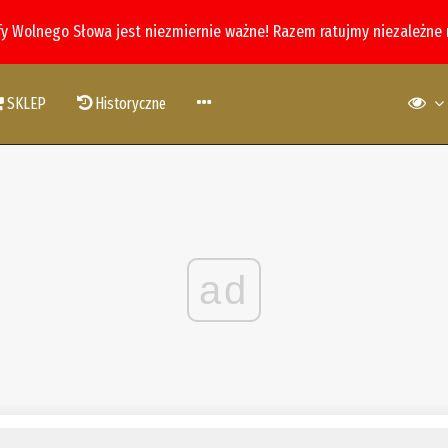
fy Wolnego Słowa jest niezmiernie ważne! Razem ratujmy niezależne
SKLEP
Historyczne
ad