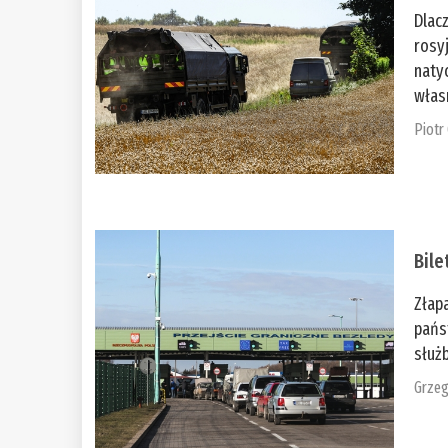
Dlac
rosy
naty
włas
Piotr
Bile
Złap
pańs
służb
Grzeg