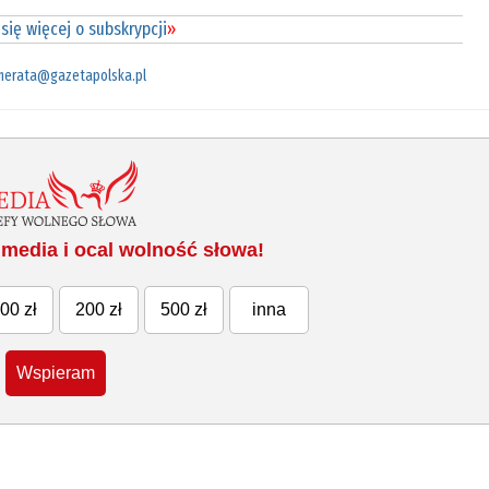
się więcej o subskrypcji
»
merata@gazetapolska.pl
media i ocal wolność słowa!
00 zł
200 zł
500 zł
inna
Wspieram