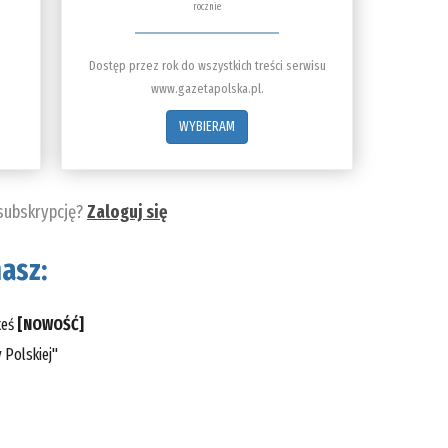
rocznie
Dostęp przez rok do wszystkich treści serwisu
www.gazetapolska.pl.
WYBIERAM
 subskrypcję?
Zaloguj się
asz:
teś
[NOWOŚĆ]
 Polskiej"