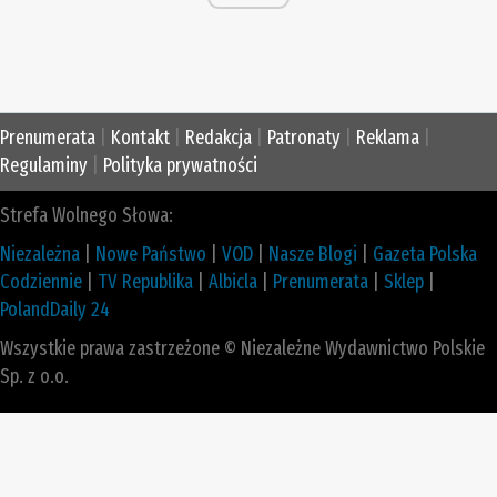
Prenumerata
|
Kontakt
|
Redakcja
|
Patronaty
|
Reklama
|
Regulaminy
|
Polityka prywatności
Strefa Wolnego Słowa:
Niezależna
|
Nowe Państwo
|
VOD
|
Nasze Blogi
|
Gazeta Polska
Codziennie
|
TV Republika
|
Albicla
|
Prenumerata
|
Sklep
|
PolandDaily 24
Wszystkie prawa zastrzeżone © Niezależne Wydawnictwo Polskie
Sp. z o.o.