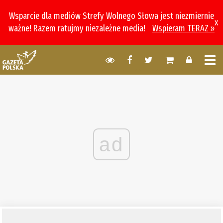
Wsparcie dla mediów Strefy Wolnego Słowa jest niezmiernie
x
ważne! Razem ratujmy niezależne media!
Wspieram TERAZ »
ad