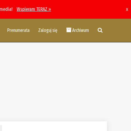
 media!
Wspieram TERAZ »
x
Prenumerata
Zaloguj się
Archiwum