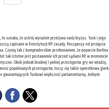
 to oznaka, że ustrój wyraźnie przeżywa swój kryzys. Tusk i jego
iszczą zapisane w Konstytucji RP zasady. Począwszy od przejęcia
wa. Czynią tak z kompradorskim przekonaniem, że poparcie Berlina
d też tak istotne jest postawienie ich przed sądami RP, w momencie
otyczne. Obok jednak brudnej i pełnej przestępstw gry we władzę,
omość popełnianych przestępstw, toczy się także operetkowa gierk
gle gwarantujących Tuskowi większość parlamentarną. Jednym