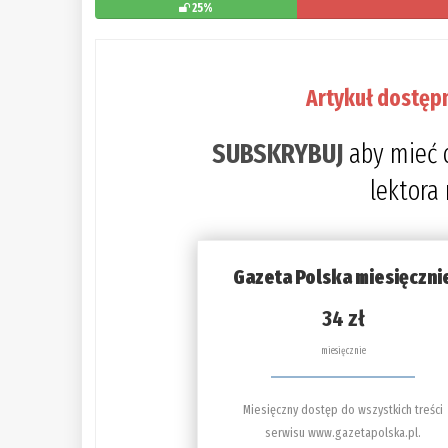
25%
Artykuł dostęp
SUBSKRYBUJ
aby mieć 
lektora
Gazeta Polska miesięczni
34 zł
miesięcznie
Miesięczny dostęp do wszystkich treści
serwisu www.gazetapolska.pl.