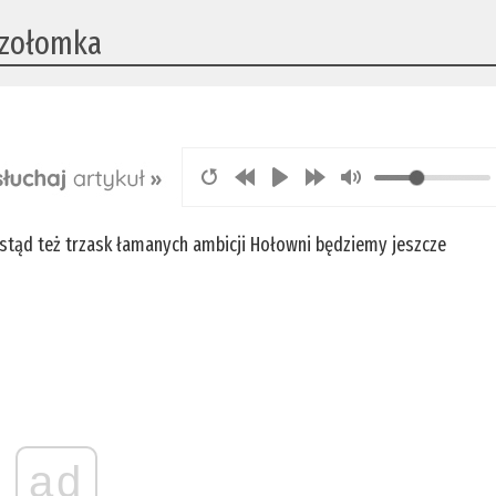
szołomka
stąd też trzask łamanych ambicji Hołowni będziemy jeszcze
ad