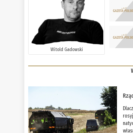
Witold Gadowski
Rząd
Dlac
rosy
naty
włas