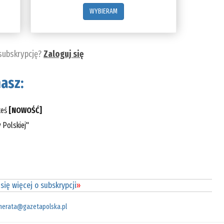
WYBIERAM
 subskrypcję?
Zaloguj się
asz:
teś
[NOWOŚĆ]
 Polskiej"
się więcej o subskrypcji
»
merata@gazetapolska.pl