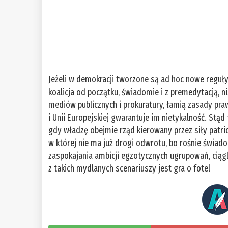
Jeżeli w demokracji tworzone są ad hoc nowe reguły,
koalicja od początku, świadomie i z premedytacją, n
mediów publicznych i prokuratury, łamią zasady pra
i Unii Europejskiej gwarantuje im nietykalność. Stą
gdy władzę obejmie rząd kierowany przez siły patri
w której nie ma już drogi odwrotu, bo rośnie świad
zaspokajania ambicji egzotycznych ugrupowań, cią
z takich mydlanych scenariuszy jest gra o fotel