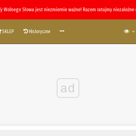
fy Wolnego Słowa jest niezmiernie ważne! Razem ratujmy niezależne
SKLEP
Historyczne
ad