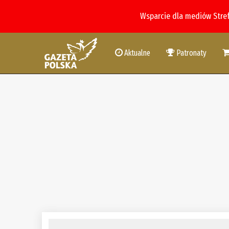
Wsparcie dla mediów Stre
Aktualne
Patronaty