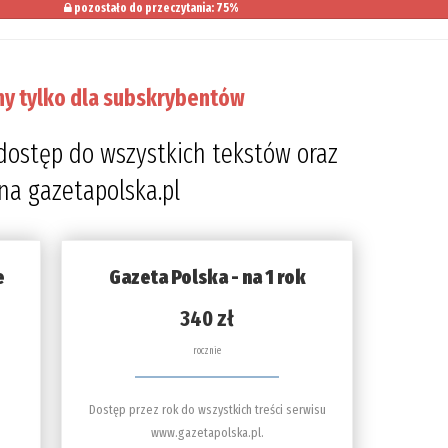
pozostało do przeczytania: 75%
ny tylko dla subskrybentów
dostęp do wszystkich tekstów oraz
 na gazetapolska.pl
e
Gazeta Polska - na 1 rok
340 zł
rocznie
Dostęp przez rok do wszystkich treści serwisu
www.gazetapolska.pl.