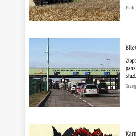
Piotr
Bile
Złap
pańs
służb
Grzeg
Kar