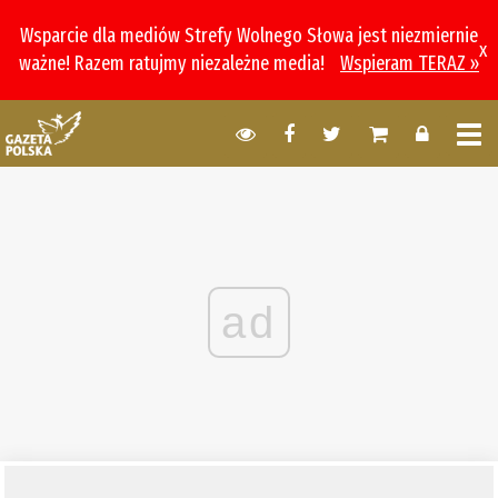
Wsparcie dla mediów Strefy Wolnego Słowa jest niezmiernie
x
ważne! Razem ratujmy niezależne media!
Wspieram TERAZ »
ad