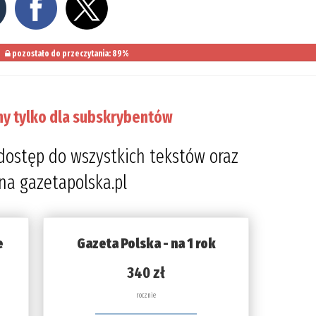
pozostało do przeczytania: 89%
ny tylko dla subskrybentów
dostęp do wszystkich tekstów oraz
 na gazetapolska.pl
e
Gazeta Polska - na 1 rok
340 zł
rocznie