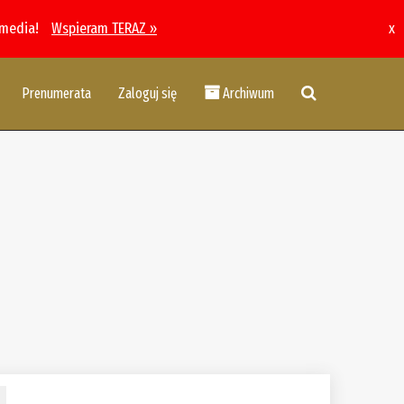
 media!
Wspieram TERAZ »
x
Prenumerata
Zaloguj się
Archiwum