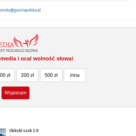
merata@gazetapolska.pl
media i ocal wolność słowa!
00 zł
200 zł
500 zł
inna
Wspieram
Chiński szok 2.0