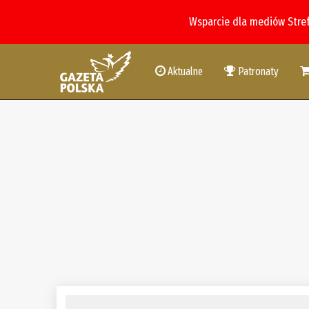
Wsparcie dla mediów Stre
Aktualne
Patronaty