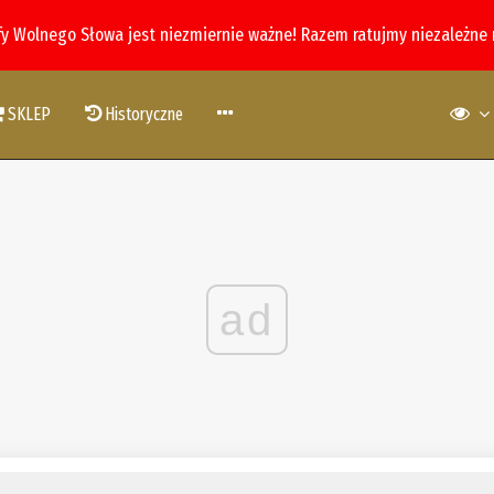
fy Wolnego Słowa jest niezmiernie ważne! Razem ratujmy niezależne
SKLEP
Historyczne
ad