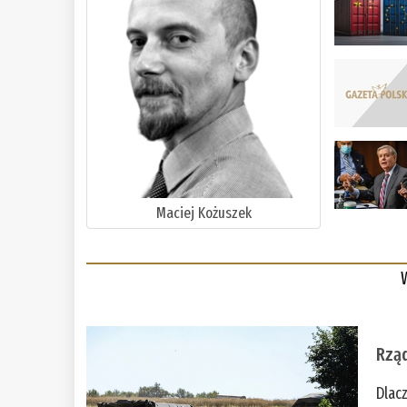
Maciej Kożuszek
Rząd
Dlac