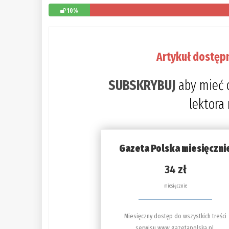
10%
Artykuł dostęp
SUBSKRYBUJ
aby mieć 
lektora
Gazeta Polska miesięczni
34 zł
miesięcznie
Miesięczny dostęp do wszystkich treści
serwisu www.gazetapolska.pl.