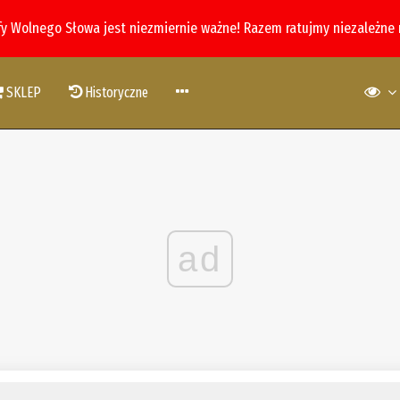
fy Wolnego Słowa jest niezmiernie ważne! Razem ratujmy niezależne
SKLEP
Historyczne
ad