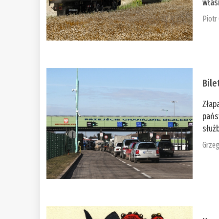
włas
Piotr
Bile
Złap
pańs
służb
Grzeg