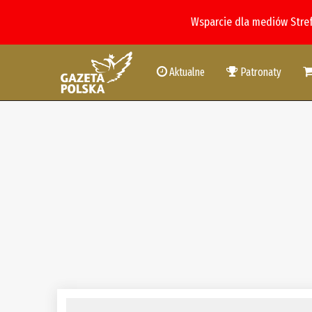
Wsparcie dla mediów Stre
Aktualne
Patronaty