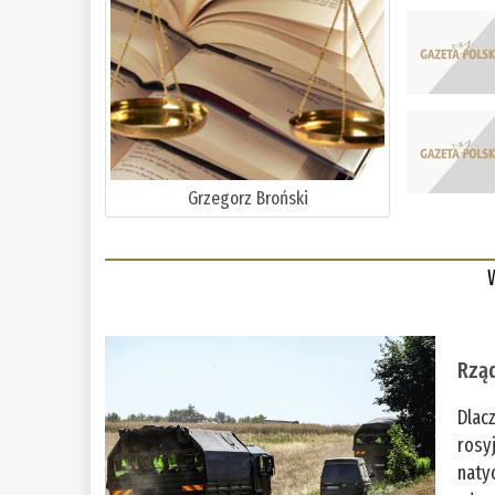
Grzegorz Broński
Rząd
Dlac
rosy
naty