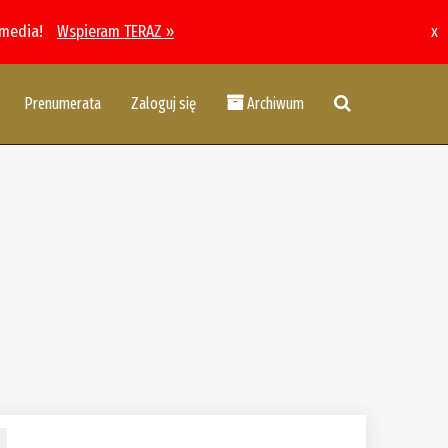
 media!
Wspieram TERAZ »
x
Prenumerata
Zaloguj się
Archiwum