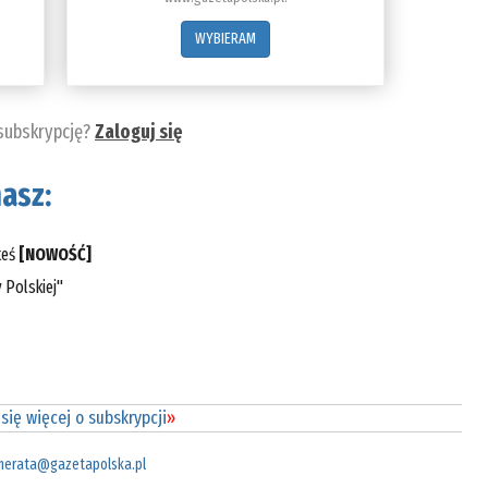
WYBIERAM
 subskrypcję?
Zaloguj się
asz:
teś
[NOWOŚĆ]
 Polskiej"
się więcej o subskrypcji
»
merata@gazetapolska.pl