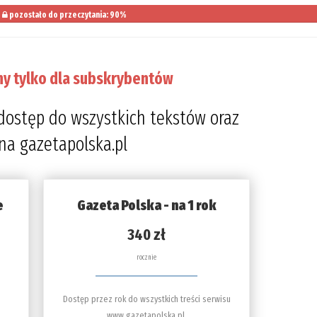
pozostało do przeczytania: 90%
ny tylko dla subskrybentów
dostęp do wszystkich tekstów oraz
 na gazetapolska.pl
e
Gazeta Polska - na 1 rok
340 zł
rocznie
Dostęp przez rok do wszystkich treści serwisu
www.gazetapolska.pl.