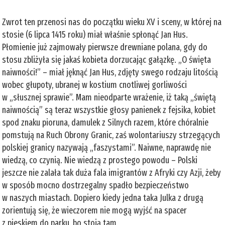
Zwrot ten przenosi nas do początku wieku XV i sceny, w której na
stosie (6 lipca 1415 roku) miał właśnie spłonąć Jan Hus.
Płomienie już zajmowały pierwsze drewniane polana, gdy do
stosu zbliżyła się jakaś kobieta dorzucając gałązkę. „O święta
naiwności!” – miał jęknąć Jan Hus, zdjęty swego rodzaju litością
wobec głupoty, ubranej w kostium cnotliwej gorliwości
w „słusznej sprawie”. Mam nieodparte wrażenie, iż taką „świętą
naiwnością” są teraz wszystkie głosy panienek z fejsika, kobiet
spod znaku pioruna, damulek z Silnych razem, które chóralnie
pomstują na Ruch Obrony Granic, zaś wolontariuszy strzegących
polskiej granicy nazywają „faszystami”. Naiwne, naprawdę nie
wiedzą, co czynią. Nie wiedzą z prostego powodu – Polski
jeszcze nie zalała tak duża fala imigrantów z Afryki czy Azji, żeby
w sposób mocno dostrzegalny spadło bezpieczeństwo
w naszych miastach. Dopiero kiedy jedna taka Julka z drugą
zorientują się, że wieczorem nie mogą wyjść na spacer
z pieskiem do parku, bo stoją tam