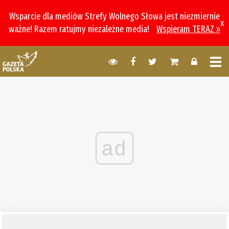
Wsparcie dla mediów Strefy Wolnego Słowa jest niezmiernie
x
ważne! Razem ratujmy niezależne media!
Wspieram TERAZ »
ad