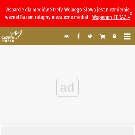
Wsparcie dla mediów Strefy Wolnego Słowa jest niezmiernie
x
ważne! Razem ratujmy niezależne media!
Wspieram TERAZ »
ad