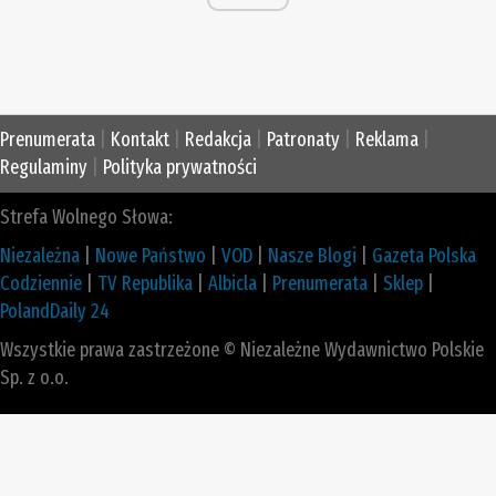
Prenumerata
|
Kontakt
|
Redakcja
|
Patronaty
|
Reklama
|
Regulaminy
|
Polityka prywatności
Strefa Wolnego Słowa:
Niezależna
|
Nowe Państwo
|
VOD
|
Nasze Blogi
|
Gazeta Polska
Codziennie
|
TV Republika
|
Albicla
|
Prenumerata
|
Sklep
|
PolandDaily 24
Wszystkie prawa zastrzeżone © Niezależne Wydawnictwo Polskie
Sp. z o.o.