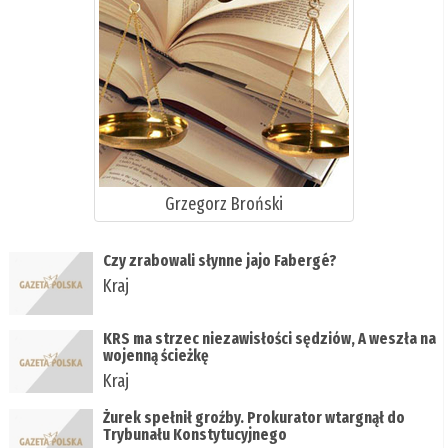
Grzegorz Broński
Czy zrabowali słynne jajo Fabergé?
Kraj
KRS ma strzec niezawisłości sędziów, A weszła na
wojenną ścieżkę
Kraj
Żurek spełnił groźby. Prokurator wtargnął do
Trybunału Konstytucyjnego