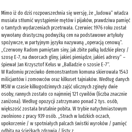
Mimo iż do dziś rozpowszechnia się wersję, że „ludowa” władza
musiała stłumić wystąpienie mętów i pijaków, prawdziwa pamięć
o tamtych wydarzeniach przetrwała. Czerwiec 1976 roku został
wywołany drastyczną podwyżką cen na podstawowe artykuły
spożywcze, w partyjnym języku nazywaną „operacją cenową”.
„Czerwony Radom pamiętam siny, jak zbite pałką ludzkie plecy /
szosę E-7, na dworcach gliny, jakieś pieniądze, jakieś adresy” –
śpiewał Jan Krzysztof Kelus w „Balladzie o szosie E-7”.
W Radomiu przeciwko demonstrantom komuna skierowała 1543
milicjantów i zomowców oraz kilkuset tajniaków. Według danych
MSW w czasie kilkugodzinnych zajść ulicznych zginęły dwie
osoby, rannych zostało co najmniej 121 cywilów (liczba znacznie
zaniżona). Według opozycji zatrzymano ponad 2 tys. osób,
większość została brutalnie pobita. W trybie natychmiastowym
zwolniono z pracy 939 osób. „Strach w ludzkich oczach,
upokorzenie / w spotniałych palcach świstki wyroków / pamięć
odbitą na ścieżkach zdrowia / listy z