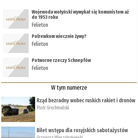
Wojewoda wołyński wymykał się komunistom aż
do 1953 roku
Felieton
Polrewkom wiecznie żywy?
Felieton
Potworne rzeczy Schnepfów
Felieton
W tym numerze
Rząd bezradny wobec ruskich rakiet i dronów
Piotr Grochmalski
Bilet wstępu dla rosyjskich sabotażystów
Grzegorz Wierzchołowski