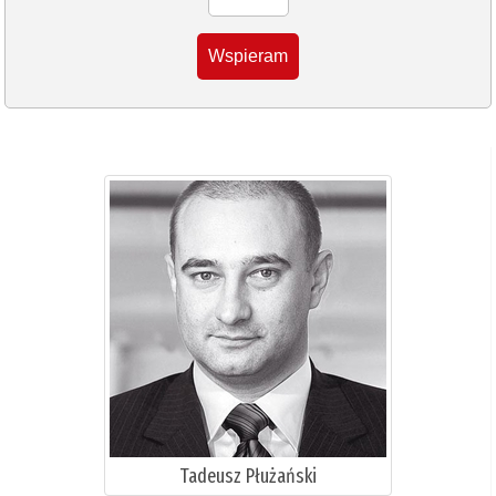
Wspieram
Tadeusz Płużański