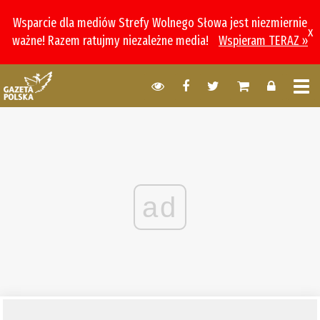
Wsparcie dla mediów Strefy Wolnego Słowa jest niezmiernie
x
ważne! Razem ratujmy niezależne media!
Wspieram TERAZ »
ad