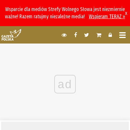
Wsparcie dla mediów Strefy Wolnego Słowa jest niezmiernie
x
ważne! Razem ratujmy niezależne media!
Wspieram TERAZ »
ad