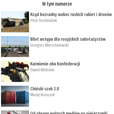
W tym numerze
Rząd bezradny wobec ruskich rakiet i dronów
Piotr Grochmalski
Bilet wstępu dla rosyjskich sabotażystów
Grzegorz Wierzchołowski
Karmienie obu Konfederacji
Dawid Wildstein
Chiński szok 2.0
Maciej Kożuszek
Od obrony wolnych mediów po pielgrzymki,