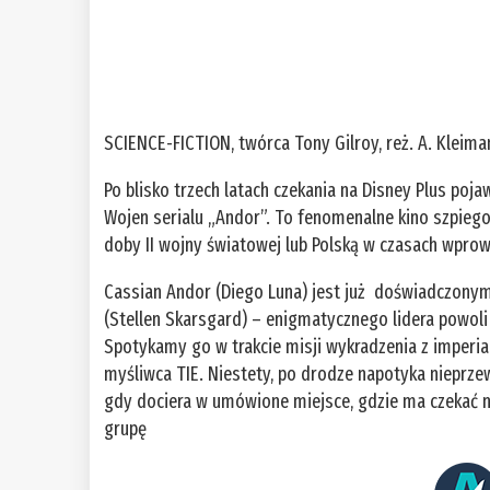
SCIENCE-FICTION, twórca Tony Gilroy, reż. A. Kleim
Po blisko trzech latach czekania na Disney Plus po
Wojen serialu „Andor”. To fenomenalne kino szpiego
doby II wojny światowej lub Polską w czasach wpro
Cassian Andor (Diego Luna) jest już doświadczony
(Stellen Skarsgard) – enigmatycznego lidera powol
Spotykamy go w trakcie misji wykradzenia z imperi
myśliwca TIE. Niestety, po drodze napotyka nieprze
gdy dociera w umówione miejsce, gdzie ma czekać na
grupę