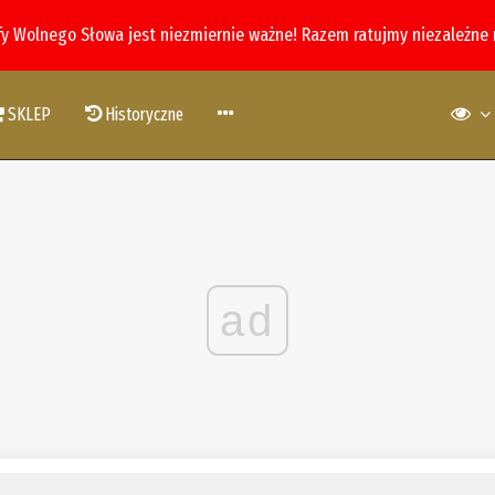
fy Wolnego Słowa jest niezmiernie ważne! Razem ratujmy niezależne
SKLEP
Historyczne
ad