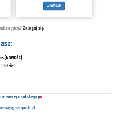
WYBIERAM
 subskrypcję?
Zaloguj się
asz:
teś
[NOWOŚĆ]
 Polskiej"
się więcej o subskrypcji
»
merata@gazetapolska.pl