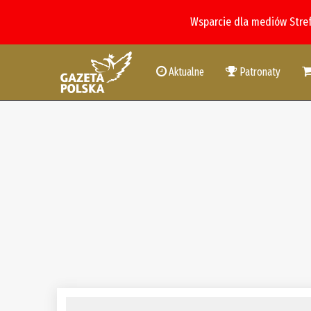
Wsparcie dla mediów Stre
Aktualne
Patronaty