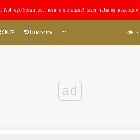
fy Wolnego Słowa jest niezmiernie ważne! Razem ratujmy niezależne
SKLEP
Historyczne
ad