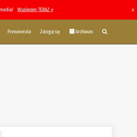
 media!
Wspieram TERAZ »
x
Prenumerata
Zaloguj się
Archiwum