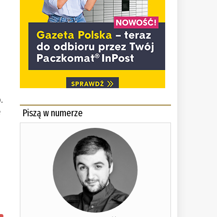
.
e
Piszą w numerze