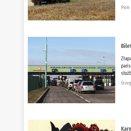
Piotr
Bile
Złap
pańs
służb
Grzeg
Kar