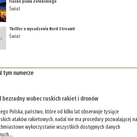
Fiasko planu Zełenskiego
Świat
Thriller o wysadzeniu Nord StreamU
Świat
W tym numerze
 bezradny wobec ruskich rakiet i dronów
zego Polska, państwo, które od kilku lat obserwuje tysiące
jskich ataków rakietowych, nadal nie ma procedury pozwalającej n
chmiastowe wykorzystanie wszystkich dostępnych danych
nych...