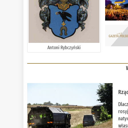
Antoni Rybczyński
Rząd
Dlac
rosy
naty
włas