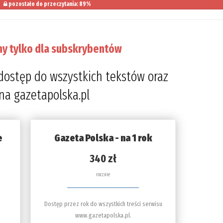
pozostało do przeczytania: 89%
ny tylko dla subskrybentów
dostęp do wszystkich tekstów oraz
 na gazetapolska.pl
e
Gazeta Polska - na 1 rok
340 zł
rocznie
Dostęp przez rok do wszystkich treści serwisu
www.gazetapolska.pl.