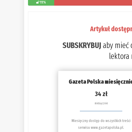
11%
Artykuł dostęp
SUBSKRYBUJ
aby mieć 
lektora
Gazeta Polska miesięczni
34 zł
miesięcznie
Miesięczny dostęp do wszystkich treści
serwisu www.gazetapolska.pl.