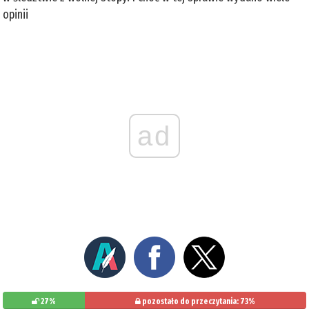
opinii
ad
27%
pozostało do przeczytania: 73%