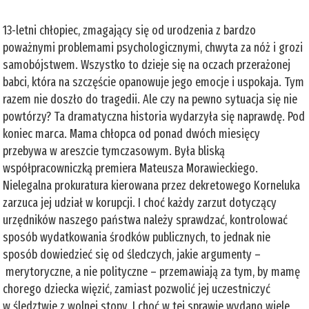
13-letni chłopiec, zmagający się od urodzenia z bardzo
poważnymi problemami psychologicznymi, chwyta za nóż i grozi
samobójstwem. Wszystko to dzieje się na oczach przerażonej
babci, która na szczęście opanowuje jego emocje i uspokaja. Tym
razem nie doszło do tragedii. Ale czy na pewno sytuacja się nie
powtórzy? Ta dramatyczna historia wydarzyła się naprawdę. Pod
koniec marca. Mama chłopca od ponad dwóch miesięcy
przebywa w areszcie tymczasowym. Była bliską
współpracowniczką premiera Mateusza Morawieckiego.
Nielegalna prokuratura kierowana przez dekretowego Korneluka
zarzuca jej udział w korupcji. I choć każdy zarzut dotyczący
urzędników naszego państwa należy sprawdzać, kontrolować
sposób wydatkowania środków publicznych, to jednak nie
sposób dowiedzieć się od śledczych, jakie argumenty –
merytoryczne, a nie polityczne – przemawiają za tym, by mamę
chorego dziecka więzić, zamiast pozwolić jej uczestniczyć
w śledztwie z wolnej stopy. I choć w tej sprawie wydano wiele