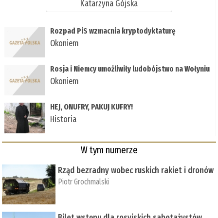
Katarzyna Gójska
Rozpad PiS wzmacnia kryptodyktaturę
Okoniem
Rosja i Niemcy umożliwiły ludobójstwo na Wołyniu
Okoniem
HEJ, ONUFRY, PAKUJ KUFRY!
Historia
W tym numerze
Rząd bezradny wobec ruskich rakiet i dronów
Piotr Grochmalski
Bilet wstępu dla rosyjskich sabotażystów