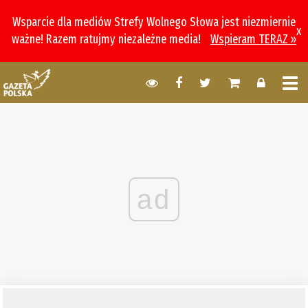
Wsparcie dla mediów Strefy Wolnego Słowa jest niezmiernie
x
ważne! Razem ratujmy niezależne media!
Wspieram TERAZ »
ad