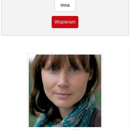
inna
Wspieram