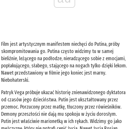
Film jest artystycznym manifestem niechęci do Putina, próby
skompromitowania go. Putina często widzimy tu w samej
bieliźnie, leżącego na podłodze, nieradzącego sobie z emocjami,
popłakującego, słabego, stającego na nogach tylko dzięki lekom.
Nawet przedstawiony w filmie jego koniec jest marny.
Niebohaterski.
Patryk Vega próbuje ukazać historię znienawidzonego dyktatora
od czasów jego dzieciństwa. Putin jest ukształtowany przez
przemoc. Porzucony przez matkę, tłuczony przez rówieśników.
Demony przeszłości nie dają mu spokoju w życiu dorosłym.
Putin jest właściwie marionetką w ich rękach. Widzimy go jako
mężczyznę, który nie potrafi cenić życia. Nawet życia Rosjan.