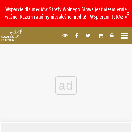
Wsparcie dla mediów Strefy Wolnego Słowa jest niezmiernie
x
ważne! Razem ratujmy niezależne media!
Wspieram TERAZ »
ad