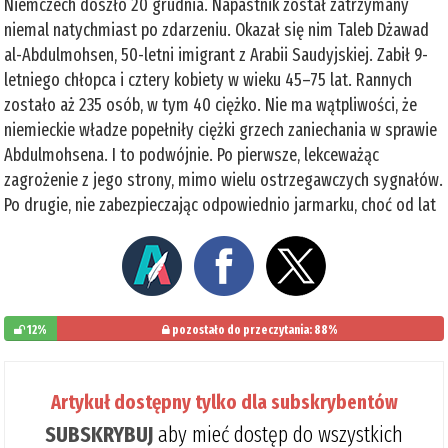
Niemczech doszło 20 grudnia. Napastnik został zatrzymany
niemal natychmiast po zdarzeniu. Okazał się nim Taleb Dżawad
al-Abdulmohsen, 50-letni imigrant z Arabii Saudyjskiej. Zabił 9-
letniego chłopca i cztery kobiety w wieku 45–75 lat. Rannych
zostało aż 235 osób, w tym 40 ciężko. Nie ma wątpliwości, że
niemieckie władze popełniły ciężki grzech zaniechania w sprawie
Abdulmohsena. I to podwójnie. Po pierwsze, lekceważąc
zagrożenie z jego strony, mimo wielu ostrzegawczych sygnałów.
Po drugie, nie zabezpieczając odpowiednio jarmarku, choć od lat
12%
pozostało do przeczytania: 88%
Artykuł dostępny tylko dla subskrybentów
SUBSKRYBUJ
aby mieć dostęp do wszystkich