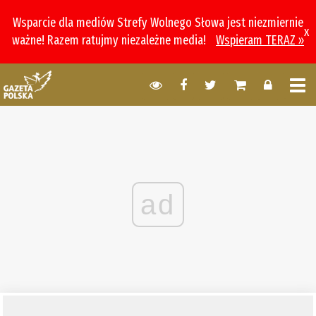
Wsparcie dla mediów Strefy Wolnego Słowa jest niezmiernie
x
ważne! Razem ratujmy niezależne media!
Wspieram TERAZ »
ad