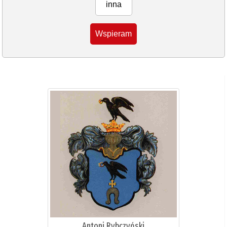
inna
Wspieram
Antoni Rybczyński