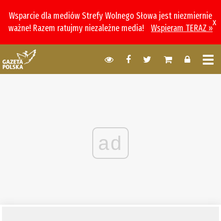
Wsparcie dla mediów Strefy Wolnego Słowa jest niezmiernie
x
ważne! Razem ratujmy niezależne media!
Wspieram TERAZ »
ad