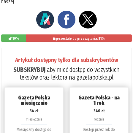
naszej
19%
pozostało do przeczytania: 81%
Artykuł dostępny tylko dla subskrybentów
SUBSKRYBUJ
aby mieć dostęp do wszystkich
tekstów oraz lektora na gazetapolska.pl
Gazeta Polska
Gazeta Polska - na
miesięcznie
1 rok
34 zł
340 zł
miesięcznie
rocznie
Miesięczny dostęp do
Dostęp przez rok do