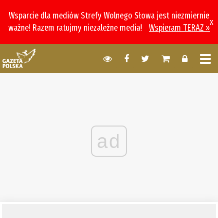
Wsparcie dla mediów Strefy Wolnego Słowa jest niezmiernie
x
ważne! Razem ratujmy niezależne media!
Wspieram TERAZ »
ad