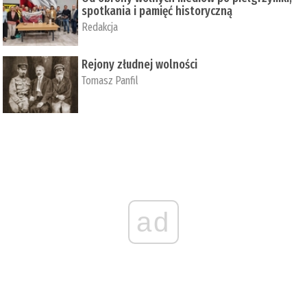
spotkania i pamięć historyczną
Redakcja
Rejony złudnej wolności
Tomasz Panfil
ad