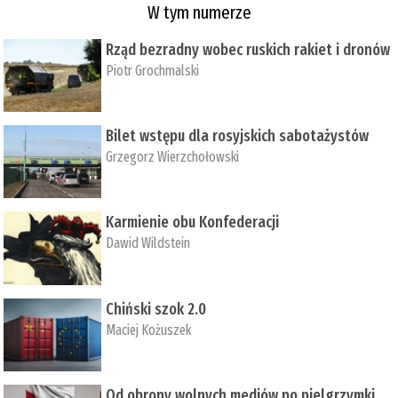
W tym numerze
Rząd bezradny wobec ruskich rakiet i dronów
Piotr Grochmalski
Bilet wstępu dla rosyjskich sabotażystów
Grzegorz Wierzchołowski
Karmienie obu Konfederacji
Dawid Wildstein
Chiński szok 2.0
Maciej Kożuszek
Od obrony wolnych mediów po pielgrzymki,