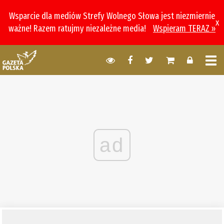
Wsparcie dla mediów Strefy Wolnego Słowa jest niezmiernie
x
ważne! Razem ratujmy niezależne media!
Wspieram TERAZ »
ad