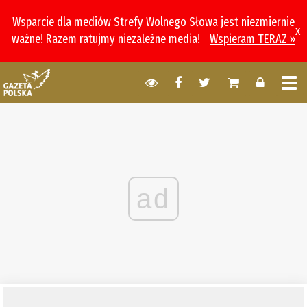
Wsparcie dla mediów Strefy Wolnego Słowa jest niezmiernie
x
ważne! Razem ratujmy niezależne media!
Wspieram TERAZ »
ad