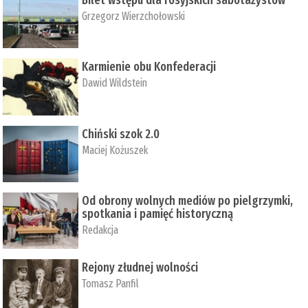
Bilet wstępu dla rosyjskich sabotażystów
Grzegorz Wierzchołowski
Karmienie obu Konfederacji
Dawid Wildstein
Chiński szok 2.0
Maciej Kożuszek
Od obrony wolnych mediów po pielgrzymki,
spotkania i pamięć historyczną
Redakcja
Rejony złudnej wolności
Tomasz Panfil