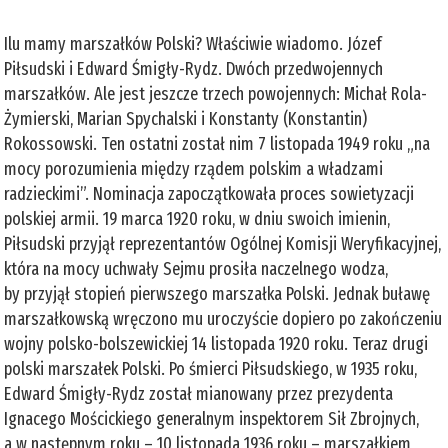
Ilu mamy marszałków Polski? Właściwie wiadomo. Józef
Piłsudski i Edward Śmigły-Rydz. Dwóch przedwojennych
marszałków. Ale jest jeszcze trzech powojennych: Michał Rola-
Żymierski, Marian Spychalski i Konstanty (Konstantin)
Rokossowski. Ten ostatni został nim 7 listopada 1949 roku „na
mocy porozumienia między rządem polskim a władzami
radzieckimi”. Nominacja zapoczątkowała proces sowietyzacji
polskiej armii. 19 marca 1920 roku, w dniu swoich imienin,
Piłsudski przyjął reprezentantów Ogólnej Komisji Weryfikacyjnej,
która na mocy uchwały Sejmu prosiła naczelnego wodza,
by przyjął stopień pierwszego marszałka Polski. Jednak buławę
marszałkowską wręczono mu uroczyście dopiero po zakończeniu
wojny polsko-bolszewickiej 14 listopada 1920 roku. Teraz drugi
polski marszałek Polski. Po śmierci Piłsudskiego, w 1935 roku,
Edward Śmigły-Rydz został mianowany przez prezydenta
Ignacego Mościckiego generalnym inspektorem Sił Zbrojnych,
a w następnym roku – 10 listopada 1936 roku – marszałkiem