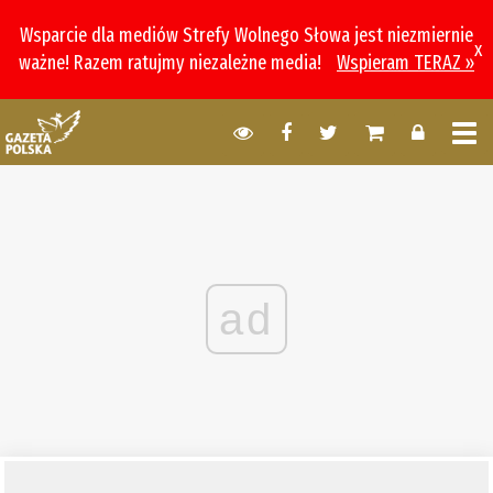
Wsparcie dla mediów Strefy Wolnego Słowa jest niezmiernie
x
ważne! Razem ratujmy niezależne media!
Wspieram TERAZ »
ad