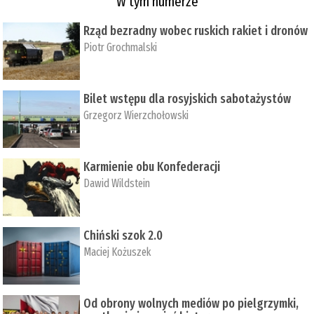
W tym numerze
Rząd bezradny wobec ruskich rakiet i dronów
Piotr Grochmalski
Bilet wstępu dla rosyjskich sabotażystów
Grzegorz Wierzchołowski
Karmienie obu Konfederacji
Dawid Wildstein
Chiński szok 2.0
Maciej Kożuszek
Od obrony wolnych mediów po pielgrzymki,