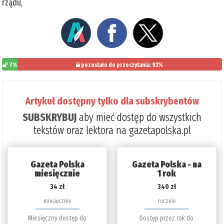
rządu,
7%
pozostało do przeczytania: 93%
Artykuł dostępny tylko dla subskrybentów
SUBSKRYBUJ
aby mieć dostęp do wszystkich
tekstów oraz lektora na gazetapolska.pl
Gazeta Polska
Gazeta Polska - na
miesięcznie
1 rok
34 zł
340 zł
miesięcznie
rocznie
Miesięczny dostęp do
Dostęp przez rok do