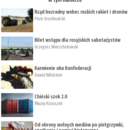
Rząd bezradny wobec ruskich rakiet i dronów
Piotr Grochmalski
Bilet wstępu dla rosyjskich sabotażystów
Grzegorz Wierzchołowski
Karmienie obu Konfederacji
Dawid Wildstein
Chiński szok 2.0
Maciej Kożuszek
Od obrony wolnych mediów po pielgrzymki,