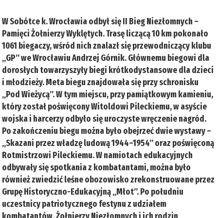
W Sobótce k. Wrocławia odbył się II Bieg Niezłomnych –
Pamięci Żołnierzy Wyklętych. Trasę liczącą 10 km pokonało
1061 biegaczy, wśród nich znalazł się przewodniczący klubu
„GP” we Wrocławiu Andrzej Górnik. Głównemu biegowi dla
dorosłych towarzyszyły biegi krótkodystansowe dla dzieci
i młodzieży. Meta biegu znajdowała się przy schronisku
„Pod Wieżycą”. W tym miejscu, przy pamiątkowym kamieniu,
który został poświęcony Witoldowi Pileckiemu, w asyście
wojska i harcerzy odbyło się uroczyste wręczenie nagród.
Po zakończeniu biegu można było obejrzeć dwie wystawy –
„Skazani przez władzę ludową 1944–1954” oraz poświęconą
Rotmistrzowi Pileckiemu. W namiotach edukacyjnych
odbywały się spotkania z kombatantami, można było
również zwiedzić leśne obozowisko zrekonstruowane przez
Grupę Historyczno-Edukacyjną „Młot”. Po południu
uczestnicy patriotycznego festynu z udziałem
kombatantów, Żołnierzy Niezłomnych i ich rodzin