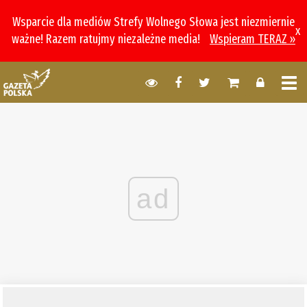
Wsparcie dla mediów Strefy Wolnego Słowa jest niezmiernie
x
ważne! Razem ratujmy niezależne media!
Wspieram TERAZ »
ad