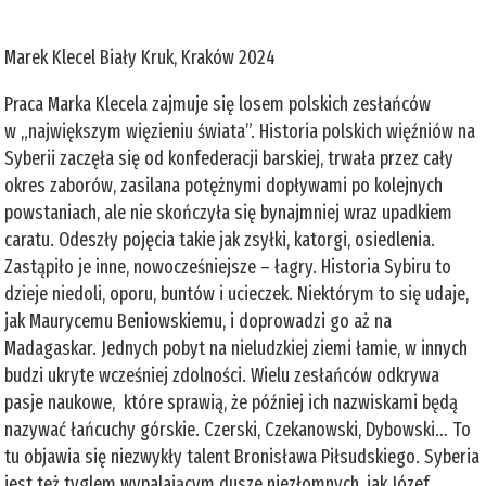
Marek Klecel Biały Kruk, Kraków 2024
Praca Marka Klecela zajmuje się losem polskich zesłańców
w „największym więzieniu świata”. Historia polskich więźniów na
Syberii zaczęła się od konfederacji barskiej, trwała przez cały
okres zaborów, zasilana potężnymi dopływami po kolejnych
powstaniach, ale nie skończyła się bynajmniej wraz upadkiem
caratu. Odeszły pojęcia takie jak zsyłki, katorgi, osiedlenia.
Zastąpiło je inne, nowocześniejsze – łagry. Historia Sybiru to
dzieje niedoli, oporu, buntów i ucieczek. Niektórym to się udaje,
jak Maurycemu Beniowskiemu, i doprowadzi go aż na
Madagaskar. Jednych pobyt na nieludzkiej ziemi łamie, w innych
budzi ukryte wcześniej zdolności. Wielu zesłańców odkrywa
pasje naukowe, które sprawią, że później ich nazwiskami będą
nazywać łańcuchy górskie. Czerski, Czekanowski, Dybowski… To
tu objawia się niezwykły talent Bronisława Piłsudskiego. Syberia
jest też tyglem wypalającym dusze niezłomnych, jak Józef