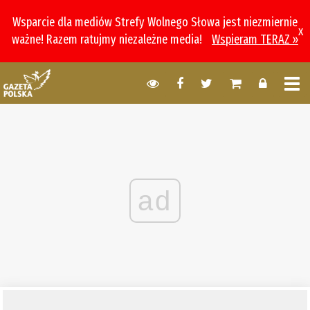
Wsparcie dla mediów Strefy Wolnego Słowa jest niezmiernie
x
ważne! Razem ratujmy niezależne media!
Wspieram TERAZ »
ad