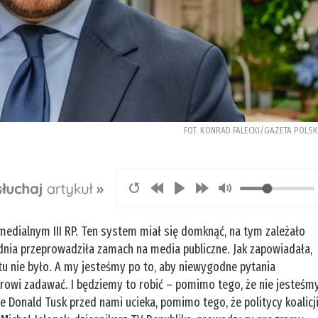
FOT. KONRAD FALECKI/GAZETA POLS
 medialnym III RP. Ten system miał się domknąć, na tym zależało
udnia przeprowadziła zamach na media publiczne. Jak zapowiadała,
tu nie było. A my jesteśmy po to, aby niewygodne pytania
wi zadawać. I będziemy to robić – pomimo tego, że nie jesteśm
 Donald Tusk przed nami ucieka, pomimo tego, że politycy koalicj