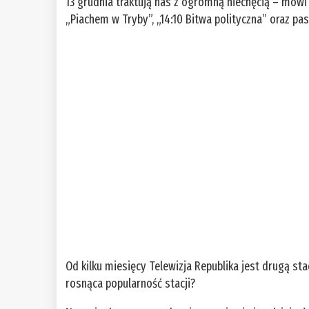
13 grudnia traktują nas z ogromną niechęcią – mówi
„Piachem w Tryby”, „14:10 Bitwa polityczna” oraz pa
Od kilku miesięcy Telewizja Republika jest drugą st
rosnąca popularność stacji?