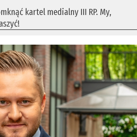
omknąć kartel medialny III RP. My,
aszyć!