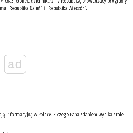
 Michał Jelonek, dziennikarz TV Republika, prowadzący programy
sma „Republika Dzień” i „Republika Wieczór”.
ad
acją informacyjną w Polsce. Z czego Pana zdaniem wynika stale