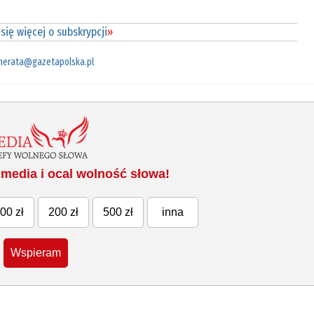
się więcej o subskrypcji
»
merata@gazetapolska.pl
media i ocal wolność słowa!
00 zł
200 zł
500 zł
inna
Wspieram