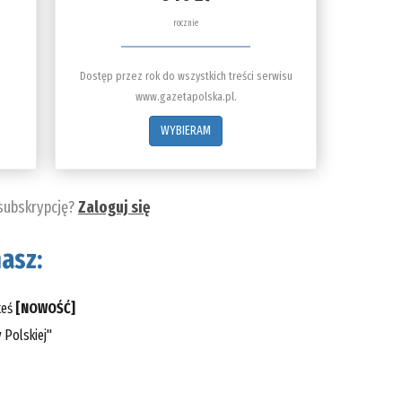
rocznie
Dostęp przez rok do wszystkich treści serwisu
www.gazetapolska.pl.
WYBIERAM
 subskrypcję?
Zaloguj się
asz:
teś
[NOWOŚĆ]
 Polskiej"