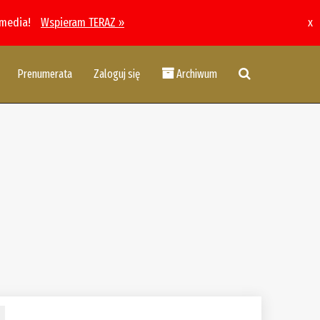
 media!
Wspieram TERAZ »
x
Prenumerata
Zaloguj się
Archiwum