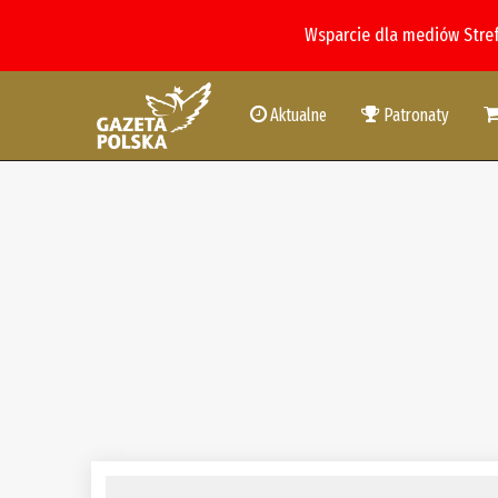
Wsparcie dla mediów Stre
Aktualne
Patronaty