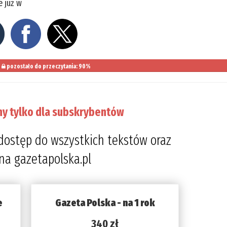
e już w
pozostało do przeczytania: 90%
ny tylko dla subskrybentów
dostęp do wszystkich tekstów oraz
 na gazetapolska.pl
e
Gazeta Polska - na 1 rok
340 zł