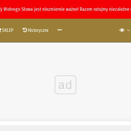
fy Wolnego Słowa jest niezmiernie ważne! Razem ratujmy niezależne
SKLEP
Historyczne
ad