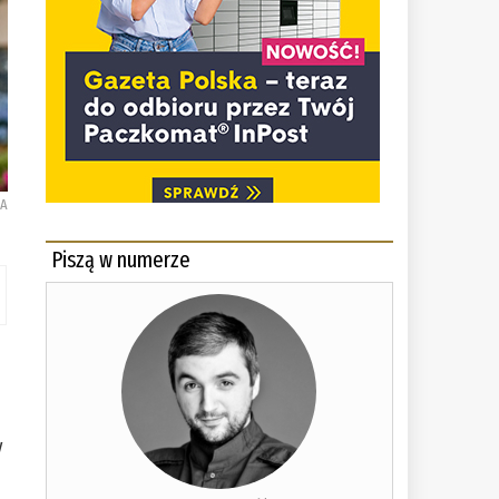
KA
Piszą w numerze
y
i