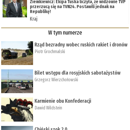
Ziemkiewicz: Ekipa Tuska liczyła, że widzowie TVP
przerzucą się na TVN24. Postawili jednak na
Republikę!
Kraj
W tym numerze
Rząd bezradny wobec ruskich rakiet i dronów
Piotr Grochmalski
Bilet wstępu dla rosyjskich sabotażystów
Grzegorz Wierzchołowski
Karmienie obu Konfederacji
Dawid Wildstein
Chiński szok 2.0