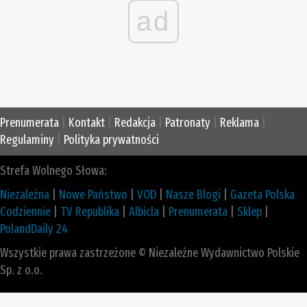
ad
Prenumerata
|
Kontakt
|
Redakcja
|
Patronaty
|
Reklama
|
Regulaminy
|
Polityka prywatności
Strefa Wolnego Słowa:
Niezależna
|
Nowe Państwo
|
VOD
|
Nasze Blogi
|
Gazeta Polska
Codziennie
|
TV Republika
|
Albicla
|
Prenumerata
|
Sklep
|
PolandDaily 24
Wszystkie prawa zastrzeżone © Niezależne Wydawnictwo Polskie
Sp. z o.o.