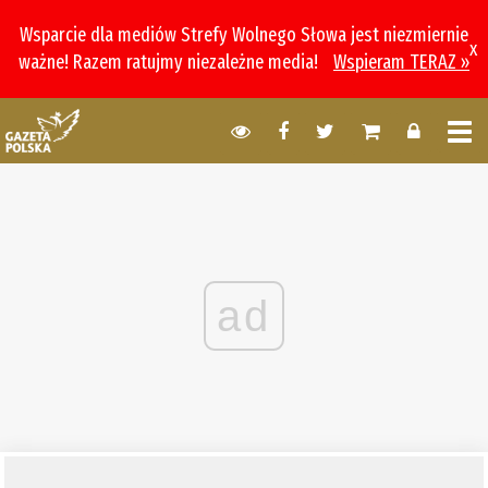
Wsparcie dla mediów Strefy Wolnego Słowa jest niezmiernie
x
ważne! Razem ratujmy niezależne media!
Wspieram TERAZ »
ad