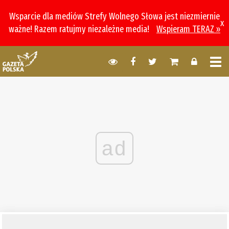
Wsparcie dla mediów Strefy Wolnego Słowa jest niezmiernie
x
ważne! Razem ratujmy niezależne media!
Wspieram TERAZ »
ad