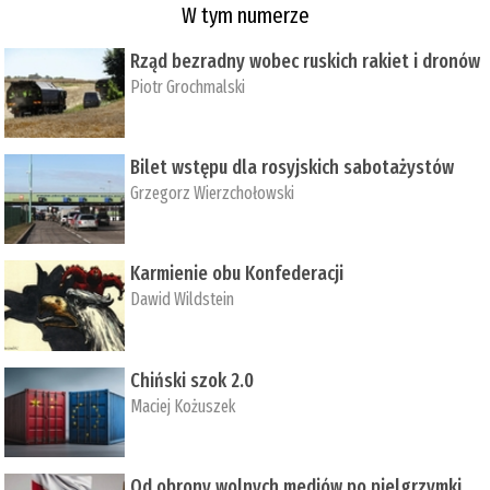
W tym numerze
Rząd bezradny wobec ruskich rakiet i dronów
Piotr Grochmalski
Bilet wstępu dla rosyjskich sabotażystów
Grzegorz Wierzchołowski
Karmienie obu Konfederacji
Dawid Wildstein
Chiński szok 2.0
Maciej Kożuszek
Od obrony wolnych mediów po pielgrzymki,