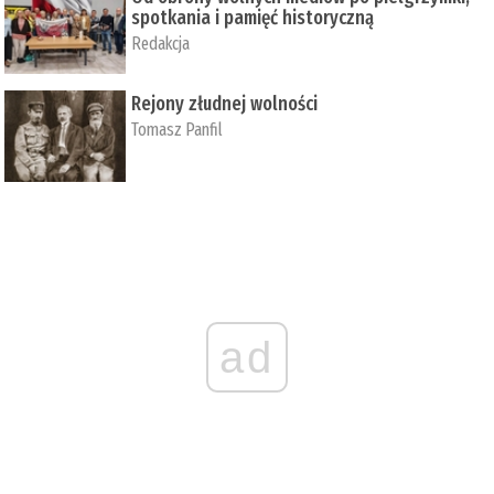
spotkania i pamięć historyczną
Redakcja
Rejony złudnej wolności
Tomasz Panfil
ad