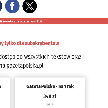
pozostało do przeczytania: 91%
ny tylko dla subskrybentów
dostęp do wszystkich tekstów oraz
 na gazetapolska.pl
e
Gazeta Polska - na 1 rok
340 zł
rocznie