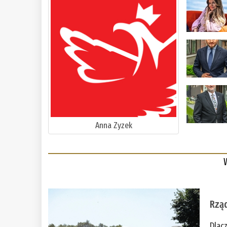
Anna Zyzek
Rząd
Dlac