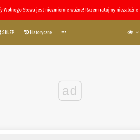
fy Wolnego Słowa jest niezmiernie ważne! Razem ratujmy niezależne
SKLEP
Historyczne
ad