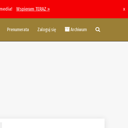
 media!
Wspieram TERAZ »
x
Prenumerata
Zaloguj się
Archiwum