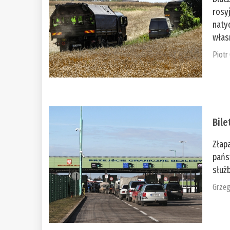
rosy
naty
włas
Piotr
Bile
Złap
pańs
służb
Grzeg