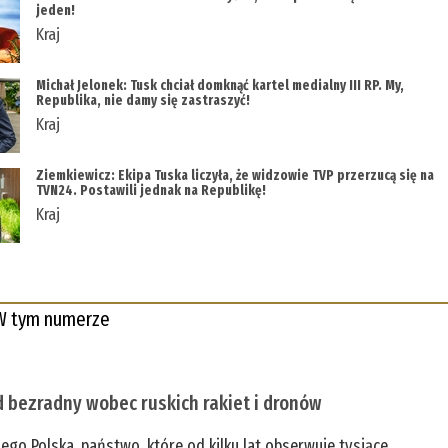
jeden!
Kraj
Michał Jelonek: Tusk chciał domknąć kartel medialny III RP. My,
Republika, nie damy się zastraszyć!
Kraj
Ziemkiewicz: Ekipa Tuska liczyła, że widzowie TVP przerzucą się na
TVN24. Postawili jednak na Republikę!
Kraj
W tym numerze
 bezradny wobec ruskich rakiet i dronów
zego Polska, państwo, które od kilku lat obserwuje tysiące