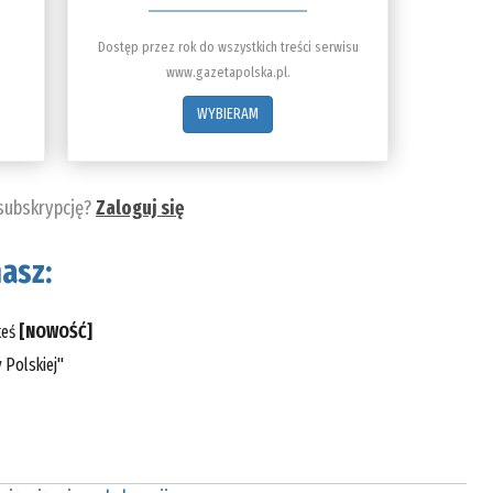
Dostęp przez rok do wszystkich treści serwisu
www.gazetapolska.pl.
WYBIERAM
 subskrypcję?
Zaloguj się
asz:
teś
[NOWOŚĆ]
 Polskiej"