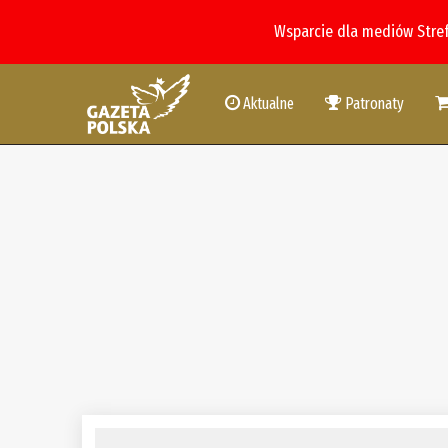
Wsparcie dla mediów Stre
Aktualne
Patronaty