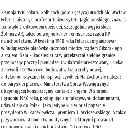
29 maja 1916 roku w Golbicach (pow. Łęczyca) urodził się Wacław
Felczak, historyk, profesor Uniwersytetu Jagiellońskiego, znawca
tematyki środkowoeuropejskiej, szczególnie węgierskiej.
Żołnierz AK, także po wojnie kurier i emisariusz rządu RP
na uchodźstwie. W kwietniu 1940 roku Felczak zorganizował
w Budapeszcie placówkę łączności między rządem Sikorskiego
a krajem. Sam kilkadziesiąt razy przekraczał zielone granice,
przenosząc pocztę i pieniądze. Dwukrotnie aresztowany, uciekał
z niewoli. Po 1945 roku budował w kraju zręby nowej,
antykomunistycznej konspiracji cywilnej. Na Zachodzie należał
do paryskiej placówki Ministerstwa Spraw Wewnętrznych,
utrzymującej konspiracyjny kontakt z krajem. W sierpniu
i grudniu 1946 roku, posługując się fałszywymi dokumentami,
udawał się do Polski. Jako jedyny kurier miał poparcie
prezydenta W. Raczkiewicza i premiera T. Arciszewskiego, a także
przywódców stronnictw politycznych, z którymi prowadził
rozmowy w kraju i na uchodźstwie. Od czerwca 1947