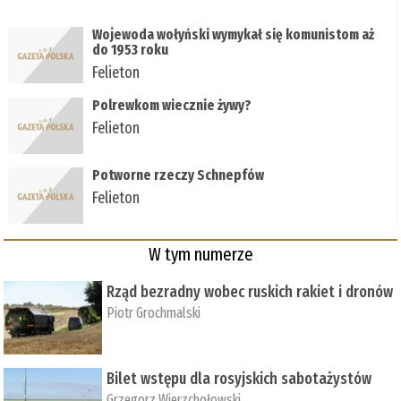
Wojewoda wołyński wymykał się komunistom aż
do 1953 roku
Felieton
Polrewkom wiecznie żywy?
Felieton
Potworne rzeczy Schnepfów
Felieton
W tym numerze
Rząd bezradny wobec ruskich rakiet i dronów
Piotr Grochmalski
Bilet wstępu dla rosyjskich sabotażystów
Grzegorz Wierzchołowski