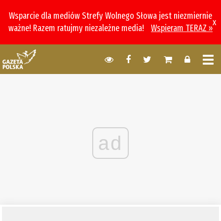
Wsparcie dla mediów Strefy Wolnego Słowa jest niezmiernie
x
ważne! Razem ratujmy niezależne media!
Wspieram TERAZ »
ad