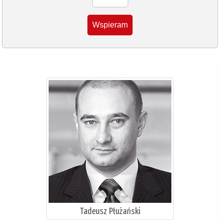
Wspieram
Tadeusz Płużański