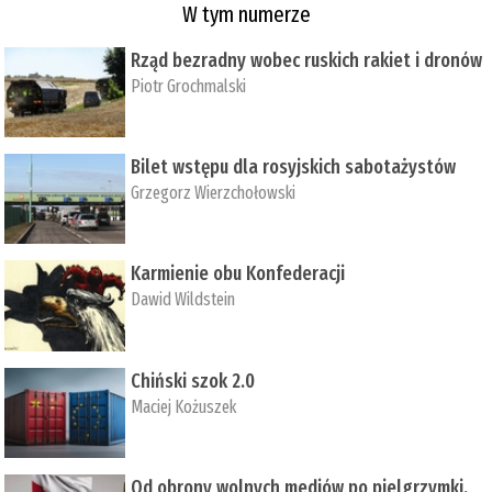
W tym numerze
Rząd bezradny wobec ruskich rakiet i dronów
Piotr Grochmalski
Bilet wstępu dla rosyjskich sabotażystów
Grzegorz Wierzchołowski
Karmienie obu Konfederacji
Dawid Wildstein
Chiński szok 2.0
Maciej Kożuszek
Od obrony wolnych mediów po pielgrzymki,