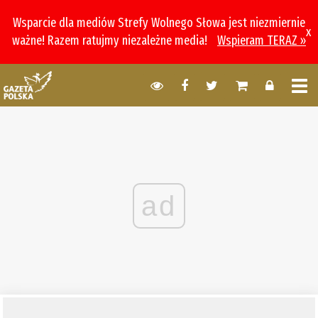
Wsparcie dla mediów Strefy Wolnego Słowa jest niezmiernie
x
ważne! Razem ratujmy niezależne media!
Wspieram TERAZ »
ad