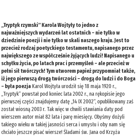
„Tryptyk rzymski” Karola Wojtyły to jedno z
najważniejszych wydarzeń lat ostatnich – nie tylko w
dziedzinie poezji i nie tylko w skali naszego kraju. Jest to
przecież rodzaj poetyckiego testamentu, napisanego przez
największego ze współcześnie żyjących ludzi! Napisanego u
schyłku życia, po latach prac i przemyśleń – ale przecież w
pełni sił twórczych! Tym utworem papież przypomniał także,
iż jego pierwszą drogą twórczości – drogą do ludzi i do Boga
– była poezja
Karol Wojtyła urodził się 18 maja 1920 r.,
„Tryptyk” powstał pod koniec lata 2002 r., na rękopisie jego
pierwszej części znajdujemy datę „14 IX 2002”, opublikowany zaś
został wiosną 2003 r. Tak więc w chwili stawiania daty pod
wierszem autor miał 82 lata i parę miesięcy. Obyśmy dożyli
takiego wieku w takiej jasności serca i umysłu i oby nam się
chciało jeszcze pisać wiersze! Śladami św. Jana od Krzyża