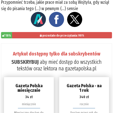
Przypomnieć trzeba, jakie prace miał za sobą Wojtyła, gdy wziął
się do pisania tego (…) w pewnym (…) sensie
10%
pozostało do przeczytania: 90%
Artykuł dostępny tylko dla subskrybentów
SUBSKRYBUJ
aby mieć dostęp do wszystkich
tekstów oraz lektora na gazetapolska.pl
Gazeta Polska
Gazeta Polska - na
miesięcznie
1 rok
34 zł
340 zł
miesięcznie
rocznie
Miesięczny dostęp do
Dostęp przez rok do