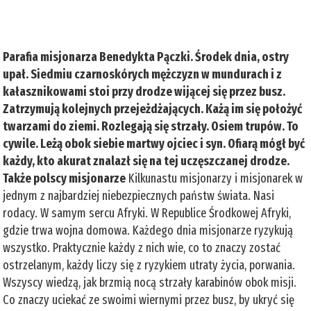
Parafia misjonarza Benedykta Pączki. Środek dnia, ostry
upał. Siedmiu czarnoskórych mężczyzn w mundurach i z
kałasznikowami stoi przy drodze wijącej się przez busz.
Zatrzymują kolejnych przejeżdżających. Każą im się położyć
twarzami do ziemi. Rozlegają się strzały. Osiem trupów. To
cywile. Leżą obok siebie martwy ojciec i syn. Ofiarą mógł być
każdy, kto akurat znalazł się na tej uczęszczanej drodze.
Także polscy misjonarze
Kilkunastu misjonarzy i misjonarek w
jednym z najbardziej niebezpiecznych państw świata. Nasi
rodacy. W samym sercu Afryki. W Republice Środkowej Afryki,
gdzie trwa wojna domowa. Każdego dnia misjonarze ryzykują
wszystko. Praktycznie każdy z nich wie, co to znaczy zostać
ostrzelanym, każdy liczy się z ryzykiem utraty życia, porwania.
Wszyscy wiedzą, jak brzmią nocą strzały karabinów obok misji.
Co znaczy uciekać ze swoimi wiernymi przez busz, by ukryć się