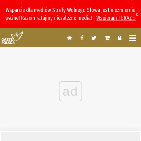
Wsparcie dla mediów Strefy Wolnego Słowa jest niezmiernie
x
ważne! Razem ratujmy niezależne media!
Wspieram TERAZ »
ad