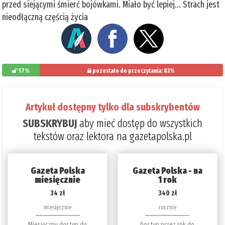
przed siejącymi śmierć bojówkami. Miało być lepiej... Strach jest
nieodłączną częścią życia
17%
pozostało do przeczytania: 83%
Artykuł dostępny tylko dla subskrybentów
SUBSKRYBUJ
aby mieć dostęp do wszystkich
tekstów oraz lektora na gazetapolska.pl
Gazeta Polska
Gazeta Polska - na
miesięcznie
1 rok
34 zł
340 zł
miesięcznie
rocznie
Miesięczny dostęp do
Dostęp przez rok do