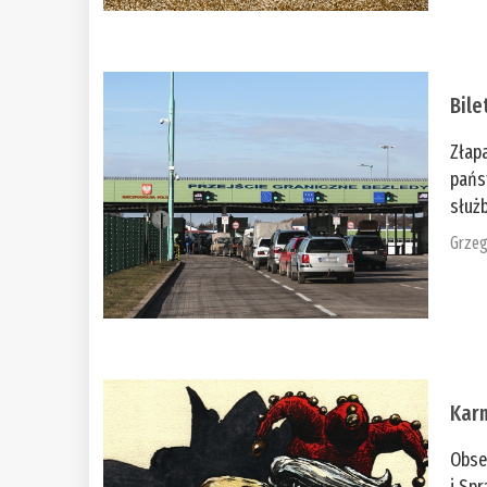
Bile
Złap
pańs
służb
Grzeg
Kar
Obse