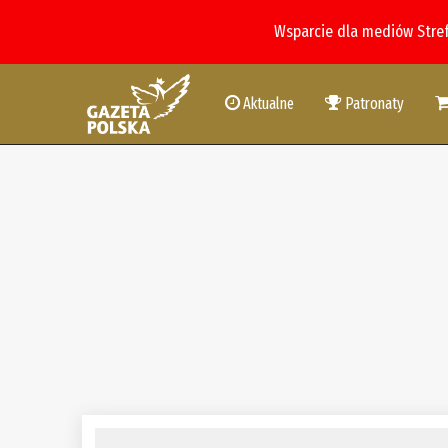
Wsparcie dla mediów Stre
Aktualne
Patronaty