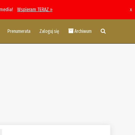
 media!
Wspieram TERAZ »
x
Prenumerata
Zaloguj się
Archiwum