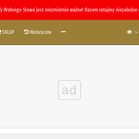
fy Wolnego Słowa jest niezmiernie ważne! Razem ratujmy niezależne
SKLEP
Historyczne
ad