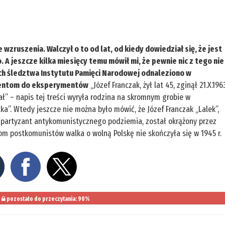
 wzruszenia. Walczył o to od lat, od kiedy dowiedział się, że jest
A jeszcze kilka miesięcy temu mówił mi, że pewnie nic z tego nie
ach śledztwa Instytutu Pamięci Narodowej odnaleziono w
udentom do eksperymentów
„Józef Franczak, żył lat 45, zginął 21.X.196
kał” – napis tej treści wyryła rodzina na skromnym grobie w
alka”. Wtedy jeszcze nie można było mówić, że Józef Franczak „Lalek”,
się partyzant antykomunistycznego podziemia, został okrążony przez
om postkomunistów walka o wolną Polskę nie skończyła się w 1945 r.
pozostało do przeczytania: 90%