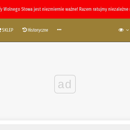
fy Wolnego Słowa jest niezmiernie ważne! Razem ratujmy niezależne
SKLEP
Historyczne
ad