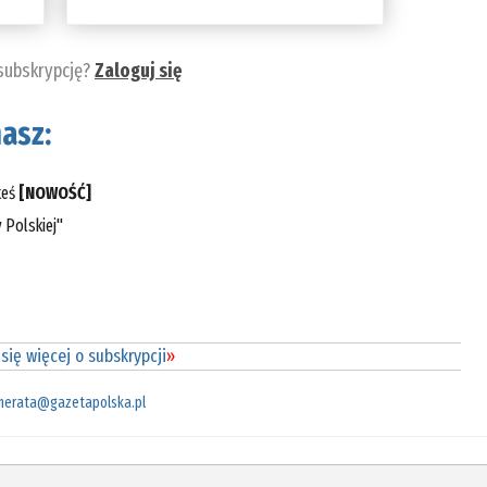
 subskrypcję?
Zaloguj się
asz:
teś
[NOWOŚĆ]
 Polskiej"
się więcej o subskrypcji
»
merata@gazetapolska.pl