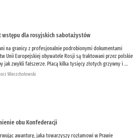
t wstępu dla rosyjskich sabotażystów
ani na granicy z profesjonalnie podrobionymi dokumentami
tw Unii Europejskiej obywatele Rosji są traktowani przez polskie
y jak zwykli fałszerze. Płacą kilka tysięcy złotych grzywny i ...
orz Wierzchołowski
mienie obu Konfederacji
rwując awanturę, jaka towarzyszy rozłamowi w Prawie