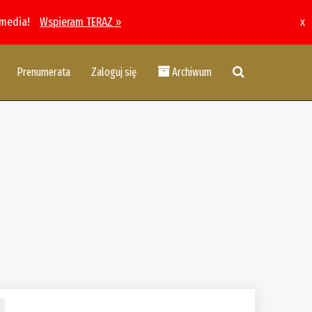
 media!
Wspieram TERAZ »
x
Prenumerata
Zaloguj się
Archiwum