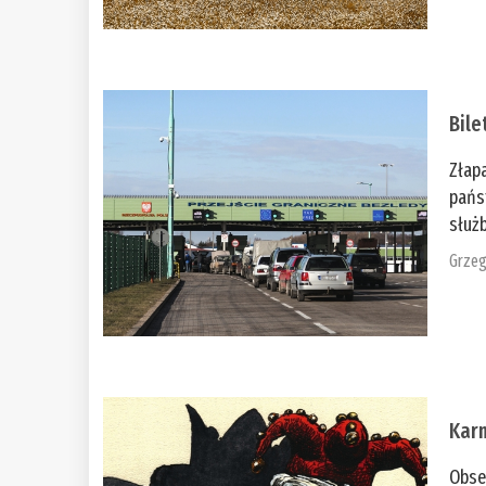
Bile
Złap
pańs
służb
Grzeg
Kar
Obse