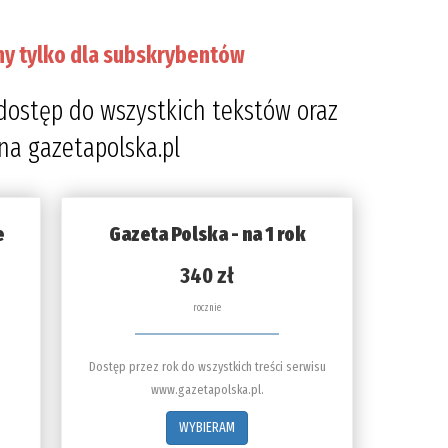
ny tylko dla subskrybentów
dostęp do wszystkich tekstów oraz
 na gazetapolska.pl
e
Gazeta Polska - na 1 rok
340 zł
rocznie
Dostęp przez rok do wszystkich treści serwisu
www.gazetapolska.pl.
WYBIERAM