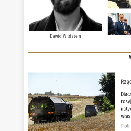
Dawid Wildstein
Rząd
Dlac
rosy
naty
włas
Piotr