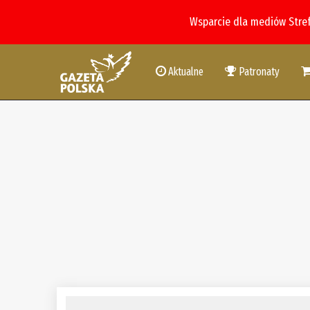
Wsparcie dla mediów Stre
Aktualne
Patronaty