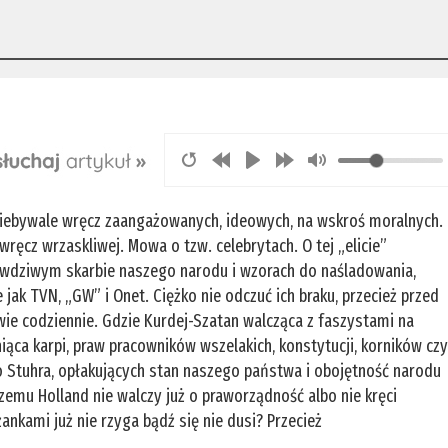
 niebywale wręcz zaangażowanych, ideowych, na wskroś moralnych.
wręcz wrzaskliwej. Mowa o tzw. celebrytach. O tej „elicie”
rawdziwym skarbie naszego narodu i wzorach do naśladowania,
 jak TVN, „GW” i Onet. Ciężko nie odczuć ich braku, przecież przed
ie codziennie. Gdzie Kurdej-Szatan walcząca z faszystami na
iąca karpi, praw pracowników wszelakich, konstytucji, korników cz
Stuhra, opłakujących stan naszego państwa i obojętność narodu
emu Holland nie walczy już o praworządność albo nie kręci
ankami już nie rzyga bądź się nie dusi? Przecież