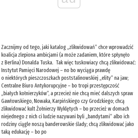
Zacznijmy od tego, jaki katalog „zlikwidowań” chce wprowadzić
koalicja zlepiona ambicjami (a może zadaniem, które spłynęło
z Berlina) Donalda Tuska. Tak więc tuskowiacy chcą zlikwidować:
Instytut Pamięci Narodowej – no bo wyciąga prawdę
o niektórych pieszczoszkach poststalinowskiej „elity” na jaw;
Centralne Biuro Antykorupcyjne – bo tropi przestępczość
„białych kołnierzyków”, a przecież nie chcą mieć dalszych spraw
Gawłowskiego, Nowaka, Karpińskiego czy Grodzkiego; chcą
zlikwidować kult Żołnierzy Wyklętych – bo przecież w domach
niejednego z nich ci ludzie nazywani byli „bandytami” albo ich
rodziny ciągle noszą banderowskie ślady; chcą zlikwidować jako
taką edukację – bo po