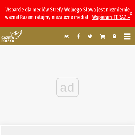
Wsparcie dla mediów Strefy Wolnego Słowa jest niezmiernie
x
ważne! Razem ratujmy niezależne media!
Wspieram TERAZ »
ad