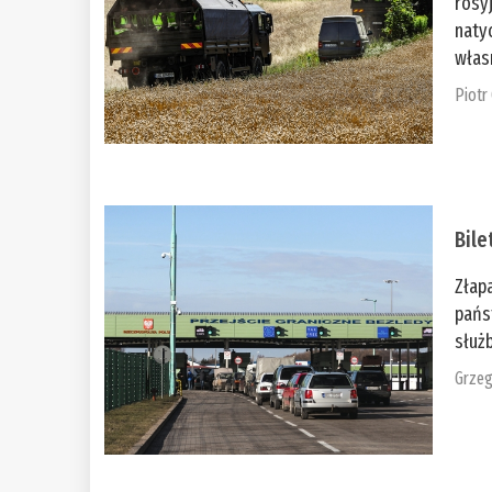
rosy
naty
włas
Piotr
Bile
Złap
pańs
służb
Grzeg