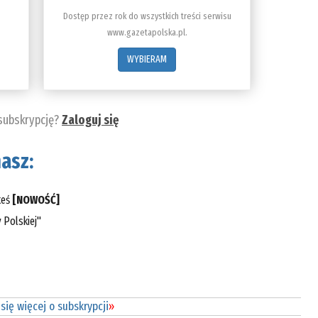
Dostęp przez rok do wszystkich treści serwisu
www.gazetapolska.pl.
WYBIERAM
 subskrypcję?
Zaloguj się
asz:
teś
[NOWOŚĆ]
 Polskiej"
się więcej o subskrypcji
»