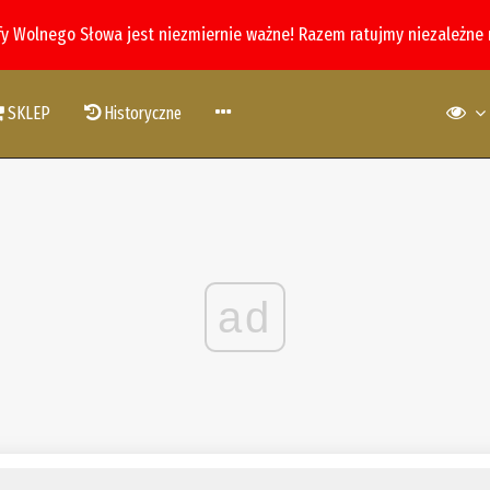
fy Wolnego Słowa jest niezmiernie ważne! Razem ratujmy niezależne
SKLEP
Historyczne
ad