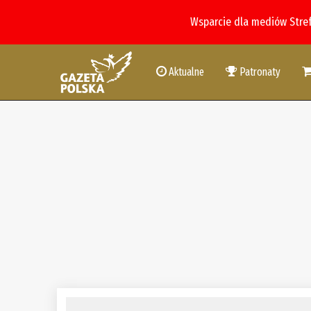
Wsparcie dla mediów Stre
Aktualne
Patronaty