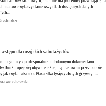
jskich ataków rakietowych, nadal nie ma procedury pozwalającej n
chmiastowe wykorzystanie wszystkich dostępnych danych
nych...
 Grochmalski
t wstępu dla rosyjskich sabotażystów
ani na granicy z profesjonalnie podrobionymi dokumentami
tw Unii Europejskiej obywatele Rosji są traktowani przez polskie
y jak zwykli fałszerze. Płacą kilka tysięcy złotych grzywny i ...
orz Wierzchołowski