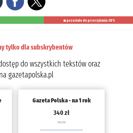
pozostało do przeczytania: 38%
ny tylko dla subskrybentów
dostęp do wszystkich tekstów oraz
 na gazetapolska.pl
e
Gazeta Polska - na 1 rok
340 zł
rocznie