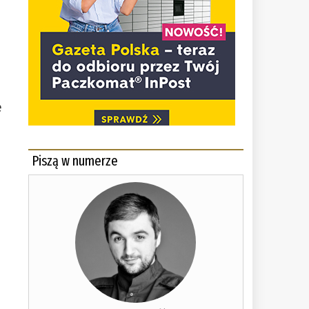
e
e
Piszą w numerze