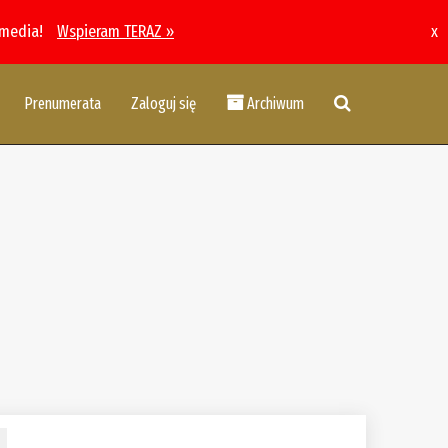
 media!
Wspieram TERAZ »
x
Prenumerata
Zaloguj się
Archiwum