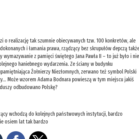
odzi o realizację tak szumnie obiecywanych tzw. 100 konkretów, ale
dokonanych i łamania prawa, rządzący bez skrupułów depczą takż
 wymazywanie z pamięci świętego Jana Pawła II – to już było i ni
olejnego haniebnego wydarzenia. Ze ściany w budynku
 upamiętniająca Żołnierzy Niezłomnych, zerwano też symbol Polski
wnicy… Może wzorem Adama Bodnara powieszą w tym miejscu jakiś
funduszy odbudowano Polskę?
dzący wchodzą do kolejnych państwowych instytucji, bardzo
ie osiem lat tak bardzo