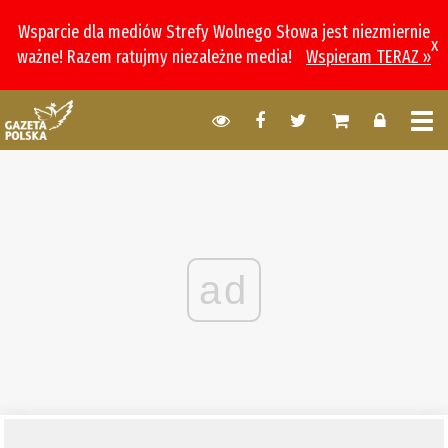
Wsparcie dla mediów Strefy Wolnego Słowa jest niezmiernie
x
ważne! Razem ratujmy niezależne media!
Wspieram TERAZ »
ad