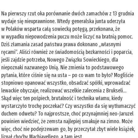
Na pierwszy rzut oka porównanie dwóch zamachów z 13 grudnia
wydaje się nieuprawnione. Wtedy generalska junta uderzyła
w Polaków wsparta całą sowiecką potęgą, przekonana, że
w wypadku niepowodzenia puczu może liczyć na bratnią pomoc.
Dziś złamania zasad państwa prawa dokonano „własnymi
ręcami”. Aliści również ze świadomością bezkarności i poparcia,
jeśli zajdzie potrzeba, Nowego Związku Sowieckiego, dla
niepoznaki nazwanego Unią. Nie zmienia to podstawowego
pytania, które ciśnie się na usta – po co wam to było? Mogliście
stopniowo opanować wszystko, obsadzać spółki, wprowadzać
lewackie obyczaje, realizować wszelkie zalecenia z Brukseli…
Skąd więc ten pośpiech, brutalność i technika włamu, kiedy
wystarczyło trochę poczekać? Czy wszystko da się wytłumaczyć
duchem odwetu? To najprostsze, choć przynajmniej neo-Jaruzel
powinien wiedzieć, że zemsta najlepiej smakuje na zimno. Może
więc, choć nie podejrzewam go, by przeczytał zbyt wiele książek,
liznął choćby Machiavellego, a tam jest