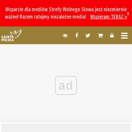
Wsparcie dla mediów Strefy Wolnego Słowa jest niezmiernie
x
ważne! Razem ratujmy niezależne media!
Wspieram TERAZ »
ad