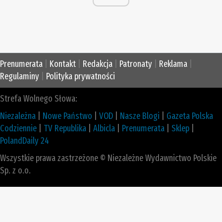
Prenumerata
|
Kontakt
|
Redakcja
|
Patronaty
|
Reklama
|
Regulaminy
|
Polityka prywatności
Strefa Wolnego Słowa:
Niezależna
|
Nowe Państwo
|
VOD
|
Nasze Blogi
|
Gazeta Polska
Codziennie
|
TV Republika
|
Albicla
|
Prenumerata
|
Sklep
|
PolandDaily 24
Wszystkie prawa zastrzeżone © Niezależne Wydawnictwo Polskie
Sp. z o.o.