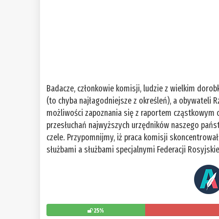
Badacze, członkowie komisji, ludzie z wielkim dor
(to chyba najłagodniejsze z określeń), a obywateli
możliwości zapoznania się z raportem cząstkowym o
przesłuchań najwyższych urzędników naszego pańs
czele. Przypomnijmy, iż praca komisji skoncentrowała
służbami a służbami specjalnymi Federacji Rosyjski
25%