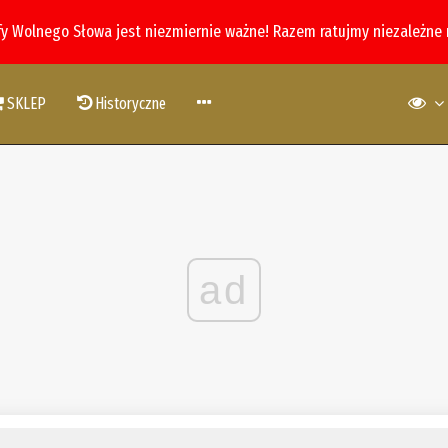
fy Wolnego Słowa jest niezmiernie ważne! Razem ratujmy niezależne
SKLEP
Historyczne
ad