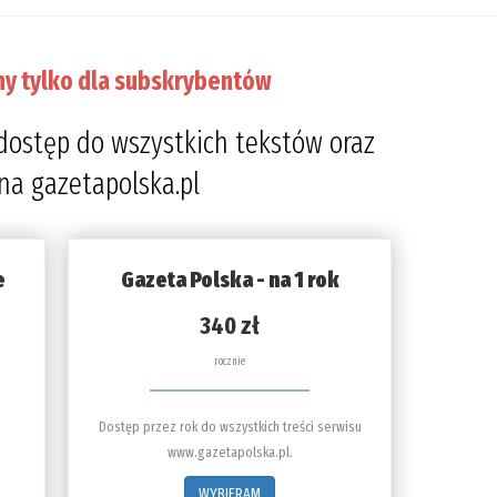
ny tylko dla subskrybentów
dostęp do wszystkich tekstów oraz
 na gazetapolska.pl
e
Gazeta Polska - na 1 rok
340 zł
rocznie
Dostęp przez rok do wszystkich treści serwisu
www.gazetapolska.pl.
WYBIERAM