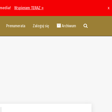
 media!
Wspieram TERAZ »
x
Prenumerata
Zaloguj się
Archiwum