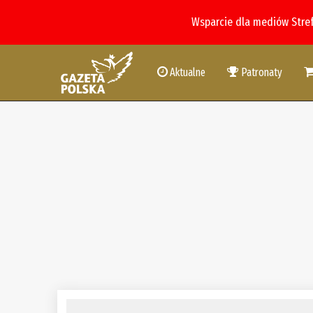
Wsparcie dla mediów Stre
Aktualne
Patronaty