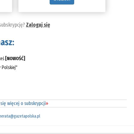
 subskrypcję?
Zaloguj się
asz:
teś
[NOWOŚĆ]
 Polskiej"
się więcej o subskrypcji
»
merata@gazetapolska.pl