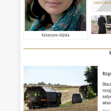
Katarzyna Gójska
Rząd
Dlac
rosy
naty
włas