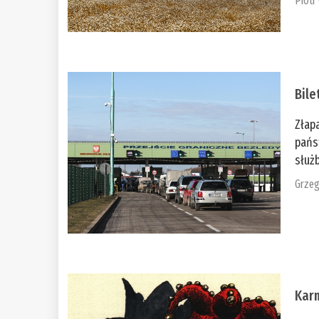
Piotr
Bile
Złap
pańs
służb
Grzeg
Kar