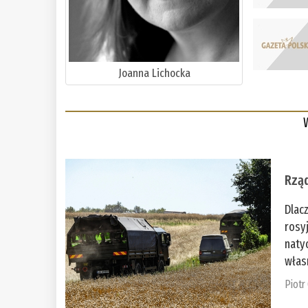
Joanna Lichocka
Rząd
Dlac
rosy
naty
włas
Piotr