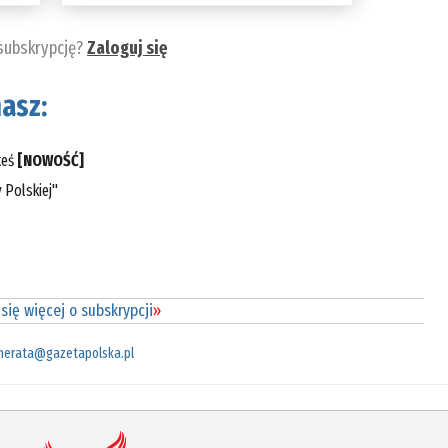
 subskrypcję?
Zaloguj się
asz:
teś
[NOWOŚĆ]
 Polskiej"
się więcej o subskrypcji
»
merata@gazetapolska.pl