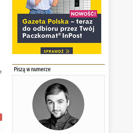
j
Piszą w numerze
e