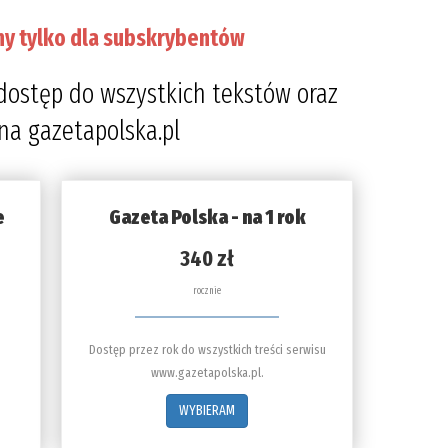
ny tylko dla subskrybentów
dostęp do wszystkich tekstów oraz
 na gazetapolska.pl
e
Gazeta Polska - na 1 rok
340 zł
rocznie
Dostęp przez rok do wszystkich treści serwisu
www.gazetapolska.pl.
WYBIERAM