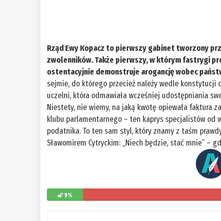
Rząd Ewy Kopacz to pierwszy gabinet tworzony prze
zwolenników. Także pierwszy, w którym fastrygi pr
ostentacyjnie demonstruje arogancję wobec pańs
sejmie, do którego przecież należy wedle konstytucji 
uczelni, która odmawiała wcześniej udostępniania sw
Niestety, nie wiemy, na jaką kwotę opiewała faktura za 
klubu parlamentarnego – ten kaprys specjalistów od 
podatnika. To ten sam styl, który znamy z taśm praw
Sławomirem Cytryckim: „Niech będzie, stać mnie” – gd
9%