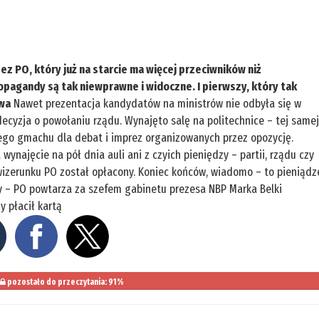
z PO, który już na starcie ma więcej przeciwników niż
opagandy są tak niewprawne i widoczne. I pierwszy, który tak
twa
Nawet prezentacja kandydatów na ministrów nie odbyła się w
decyzja o powołaniu rządu. Wynajęto salę na politechnice – tej same
ego gmachu dla debat i imprez organizowanych przez opozycję.
wynajęcie na pół dnia auli ani z czyich pieniędzy – partii, rządu czy
wizerunku PO został opłacony. Koniec końców, wiadomo – to pieniądz
dy – PO powtarza za szefem gabinetu prezesa NBP Marka Belki
y płacił kartą
pozostało do przeczytania: 91%