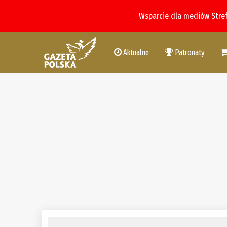
Wsparcie dla mediów Stre
Aktualne
Patronaty