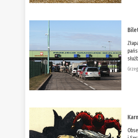
Bile
Złap
pańs
służb
Grzeg
Kar
Obse