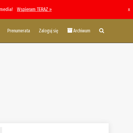
 media!
Wspieram TERAZ »
x
Prenumerata
Zaloguj się
Archiwum