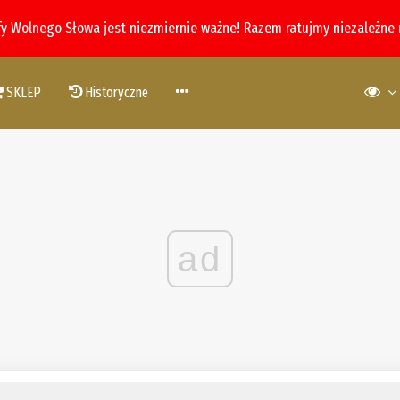
fy Wolnego Słowa jest niezmiernie ważne! Razem ratujmy niezależne
SKLEP
Historyczne
ad