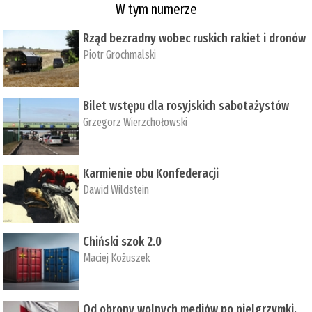
W tym numerze
Rząd bezradny wobec ruskich rakiet i dronów
Piotr Grochmalski
Bilet wstępu dla rosyjskich sabotażystów
Grzegorz Wierzchołowski
Karmienie obu Konfederacji
Dawid Wildstein
Chiński szok 2.0
Maciej Kożuszek
Od obrony wolnych mediów po pielgrzymki,