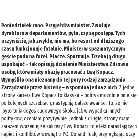
Poniedziałek rano. Przyjeżdża minister. Zwołuje
dyrektorów departamentów, pyta, czy są postępy. Tych
oczywiście, jak zwykle, nie ma, bo resort od dłuższego
czasu funkcjonuje fatalnie. Minister w spazmatycznym
geście pada na fotel. Płacze. Spazmuje. Trzeba ją długo
uspokajać – tak opisują działanie Ministerstwa Zdrowia
osoby, które miały okazję pracować z Ewą Kopacz. –
Wymyśliła ona nieznany do tej pory rodzaj zarządzania.
Zarządzanie przez histerię – wspomina jedna z nich
Z jednej
strony kariera Ewy Kopacz to klasyka – polityk mozolnie pnie się
po kolejnych szczeblach, następują dalsze awanse. To, że nie
było tu jakiegoś cudownego skoku, jak w wypadku innych
polityków, oceniam pozytywnie. Jednak z drugiej strony mam
zarazem wrażenie, że sukcesy Ewy Kopacz to efekt narastających
napięć i konfliktów wewnątrz PO. Donald Tusk, przymykając oczy