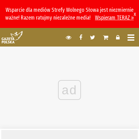
Wsparcie dla mediów Strefy Wolnego Słowa jest niezmiernie
x
ważne! Razem ratujmy niezależne media!
Wspieram TERAZ »
ad