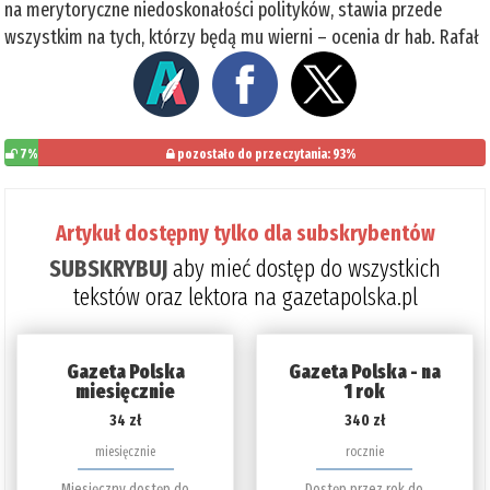
na merytoryczne niedoskonałości polityków, stawia przede
wszystkim na tych, którzy będą mu wierni – ocenia dr hab. Rafał
7%
pozostało do przeczytania: 93%
Artykuł dostępny tylko dla subskrybentów
SUBSKRYBUJ
aby mieć dostęp do wszystkich
tekstów oraz lektora na gazetapolska.pl
Gazeta Polska
Gazeta Polska - na
miesięcznie
1 rok
34 zł
340 zł
miesięcznie
rocznie
Miesięczny dostęp do
Dostęp przez rok do