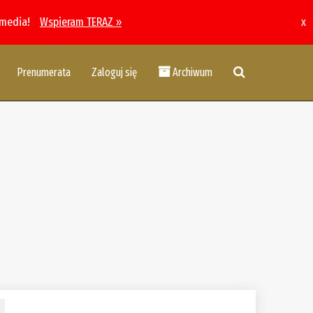
 media!
Wspieram TERAZ »
x
Prenumerata
Zaloguj się
Archiwum