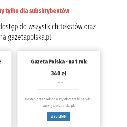
ny tylko dla subskrybentów
dostęp do wszystkich tekstów oraz
 na gazetapolska.pl
e
Gazeta Polska - na 1 rok
340 zł
rocznie
Dostęp przez rok do wszystkich treści serwisu
www.gazetapolska.pl.
WYBIERAM