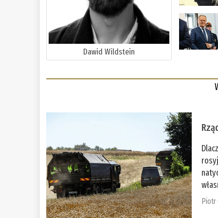
Dawid Wildstein
Rząd
Dlac
rosy
naty
włas
Piotr