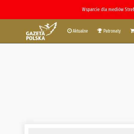
Wsparcie dla mediów Stre
Aktualne
Patronaty