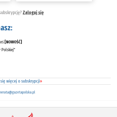
 subskrypcję?
Zaloguj się
asz:
teś
[NOWOŚĆ]
 Polskiej"
się więcej o subskrypcji
»
merata@gazetapolska.pl