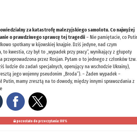
dpowiedzialny za katastrofę malezyjskiego samolotu. Co najwyżej
tanie o prawdziwego sprawcę tej tragedii
– Nie pamiętacie, co Puti
kowo spotkany w kijowskiej knajpie. Dziś jedyne, nad czym
 to kwestia, czy był to „wypadek przy pracy”, wynikający z głupoty
ja przeprowadzona przez Rosjan. Pytam o to jednego z członków tzw.
iś ludzie do zadań specjalnych, operujący na wschodzie Ukrainy),
zresztą jego wojenny pseudonim „Broda”). – Żaden wypadek –
iał Putin, mamy zresztą na to dowody, między innymi sprawozdania z
je
pozostało do przeczytania: 80%