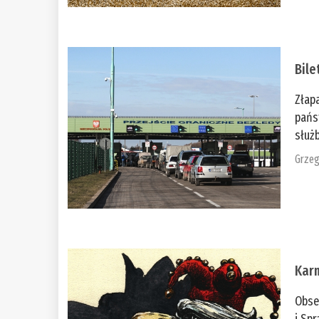
Bile
Złap
pańs
służb
Grzeg
Kar
Obse