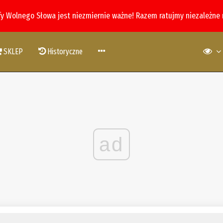
fy Wolnego Słowa jest niezmiernie ważne! Razem ratujmy niezależne
SKLEP
Historyczne
ad