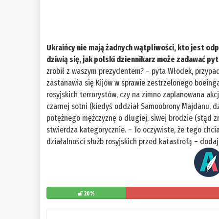
Ukraińcy nie mają żadnych wątpliwości, kto jest o
dziwią się, jak polski dziennikarz może zadawać py
zrobił z waszym prezydentem? – pyta Włodek, przypad
zastanawia się Kijów w sprawie zestrzelonego boeinga,
rosyjskich terrorystów, czy na zimno zaplanowana akc
czarnej sotni (kiedyś oddział Samoobrony Majdanu, dz
potężnego mężczyznę o długiej, siwej brodzie (stąd 
stwierdza kategorycznie. – To oczywiste, że tego chc
działalności służb rosyjskich przed katastrofą – doda
20%