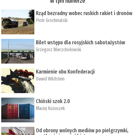
W tym numerze
Rząd bezradny wobec ruskich rakiet i dronów
Piotr Grochmalski
Bilet wstępu dla rosyjskich sabotażystów
Grzegorz Wierzchołowski
Karmienie obu Konfederacji
Dawid Wildstein
Chiński szok 2.0
Maciej Kożuszek
Od obrony wolnych mediów po pielgrzymki,