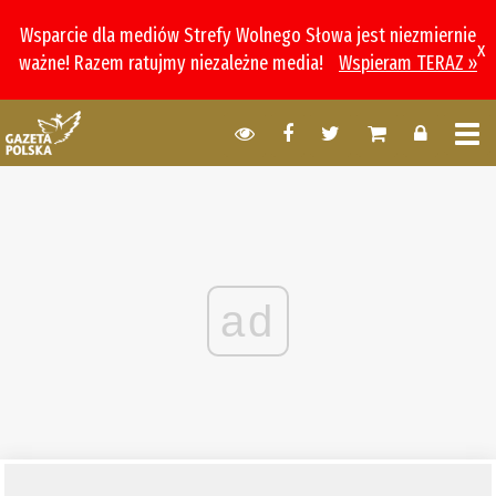
Wsparcie dla mediów Strefy Wolnego Słowa jest niezmiernie
x
ważne! Razem ratujmy niezależne media!
Wspieram TERAZ »
ad