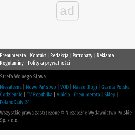
ad
Prenumerata
|
Kontakt
|
Redakcja
|
Patronaty
|
Reklama
|
Regulaminy
|
Polityka prywatności
Strefa Wolnego Słowa:
Niezależna
|
Nowe Państwo
|
VOD
|
Nasze Blogi
|
Gazeta Polska
Codziennie
|
TV Republika
|
Albicla
|
Prenumerata
|
Sklep
|
PolandDaily 24
Wszystkie prawa zastrzeżone © Niezależne Wydawnictwo Polskie
Sp. z o.o.