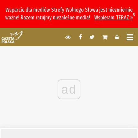
Wsparcie dla mediów Strefy Wolnego Słowa jest niezmiernie
x
ważne! Razem ratujmy niezależne media!
Wspieram TERAZ »
ad