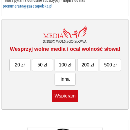
*
Masz pytania odnośnie subskrypcji? Napisz do nas
prenumerata@gazetapolska.pl
Wesprzyj wolne media i ocal wolność słowa!
20 zł
50 zł
100 zł
200 zł
500 zł
inna
Wspieram