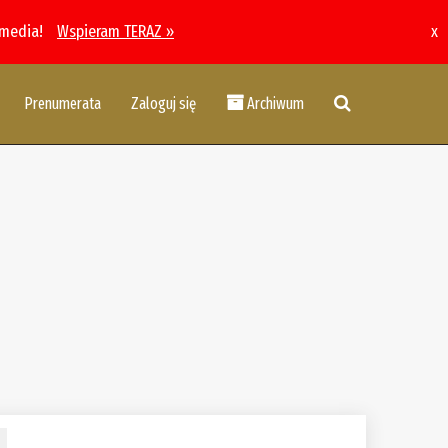
 media!
Wspieram TERAZ »
x
Prenumerata
Zaloguj się
Archiwum