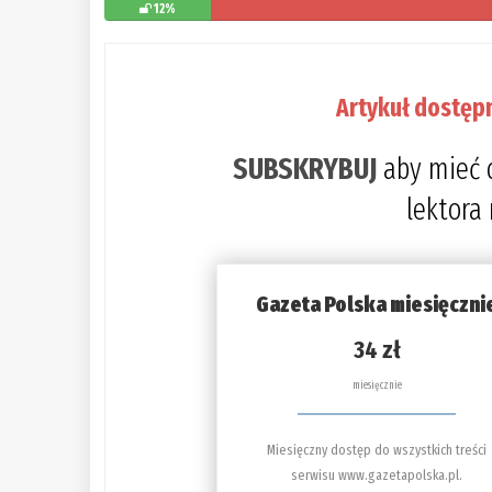
12%
Artykuł dostęp
SUBSKRYBUJ
aby mieć 
lektora
Gazeta Polska miesięczni
34 zł
miesięcznie
Miesięczny dostęp do wszystkich treści
serwisu www.gazetapolska.pl.