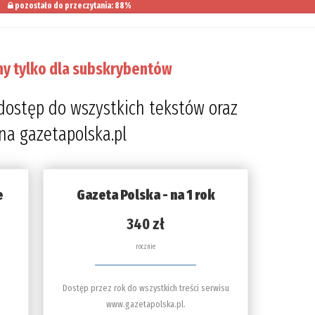
pozostało do przeczytania: 88%
ny tylko dla subskrybentów
dostęp do wszystkich tekstów oraz
 na gazetapolska.pl
e
Gazeta Polska - na 1 rok
340 zł
rocznie
Dostęp przez rok do wszystkich treści serwisu
www.gazetapolska.pl.