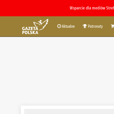
Wsparcie dla mediów Stre
Aktualne
Patronaty