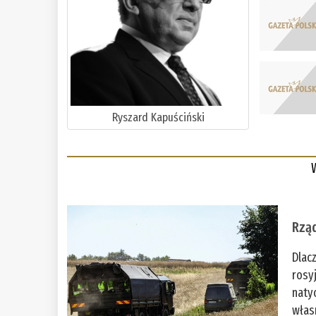
Ryszard Kapuściński
Rząd
Dlac
rosy
naty
włas