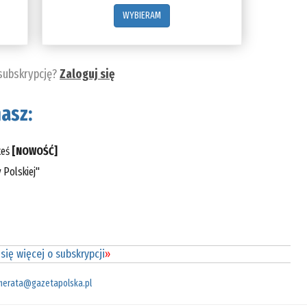
WYBIERAM
 subskrypcję?
Zaloguj się
asz:
teś
[NOWOŚĆ]
 Polskiej"
się więcej o subskrypcji
»
merata@gazetapolska.pl