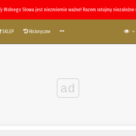
fy Wolnego Słowa jest niezmiernie ważne! Razem ratujmy niezależne
SKLEP
Historyczne
ad