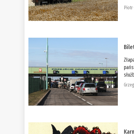
Piotr
Bile
Złap
pańs
służb
Grzeg
Kar