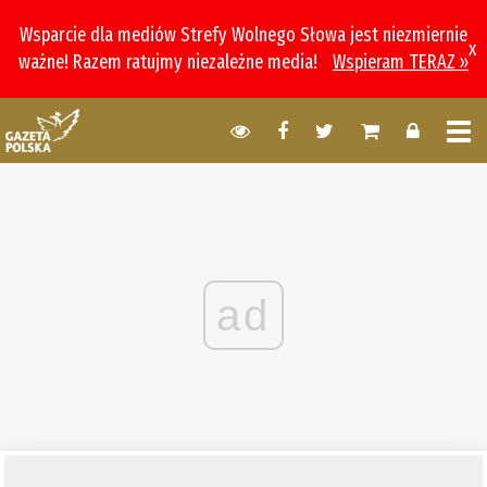
Wsparcie dla mediów Strefy Wolnego Słowa jest niezmiernie
x
ważne! Razem ratujmy niezależne media!
Wspieram TERAZ »
ad