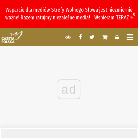
Wsparcie dla mediów Strefy Wolnego Słowa jest niezmiernie
x
ważne! Razem ratujmy niezależne media!
Wspieram TERAZ »
ad