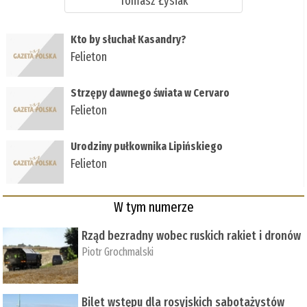
Tomasz Łysiak
Kto by słuchał Kasandry?
Felieton
Strzępy dawnego świata w Cervaro
Felieton
Urodziny pułkownika Lipińskiego
Felieton
W tym numerze
Rząd bezradny wobec ruskich rakiet i dronów
Piotr Grochmalski
Bilet wstępu dla rosyjskich sabotażystów