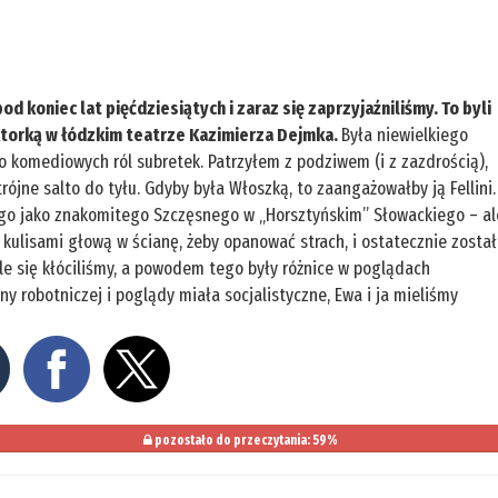
d koniec lat pięćdziesiątych i zaraz się zaprzyjaźniliśmy. To byli
 aktorką w łódzkim teatrze Kazimierza Dejmka.
Była niewielkiego
do komediowych ról subretek. Patrzyłem z podziwem (i z zazdrością),
rójne salto do tyłu. Gdyby była Włoszką, to zaangażowałby ją Fellini.
go jako znakomitego Szczęsnego w „Horsztyńskim” Słowackiego – al
a kulisami głową w ścianę, żeby opanować strach, i ostatecznie został
gle się kłóciliśmy, a powodem tego były różnice w poglądach
ny robotniczej i poglądy miała socjalistyczne, Ewa i ja mieliśmy
pozostało do przeczytania: 59%