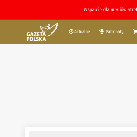
Wsparcie dla mediów Stre
Aktualne
Patronaty