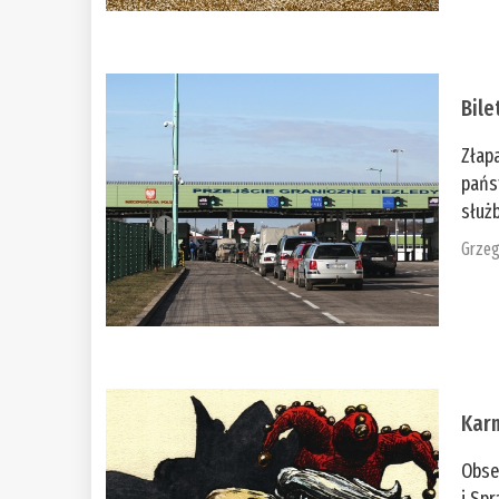
Bile
Złap
pańs
służb
Grzeg
Kar
Obse