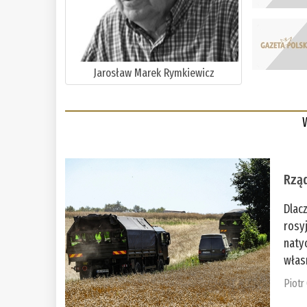
Jarosław Marek Rymkiewicz
Rząd
Dlac
rosy
naty
włas
Piotr