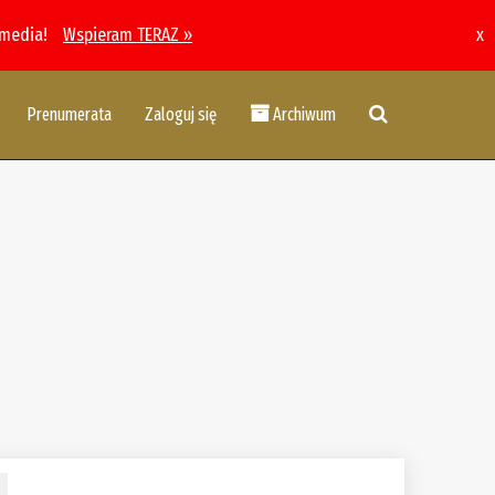
 media!
Wspieram TERAZ »
x
Prenumerata
Zaloguj się
Archiwum