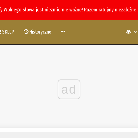
fy Wolnego Słowa jest niezmiernie ważne! Razem ratujmy niezależne
SKLEP
Historyczne
ad