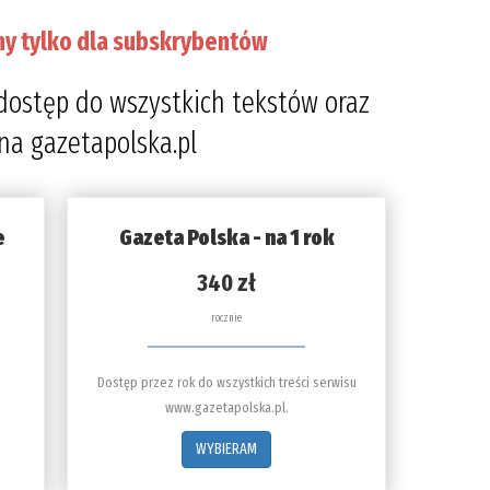
ny tylko dla subskrybentów
dostęp do wszystkich tekstów oraz
 na gazetapolska.pl
e
Gazeta Polska - na 1 rok
340 zł
rocznie
Dostęp przez rok do wszystkich treści serwisu
www.gazetapolska.pl.
WYBIERAM