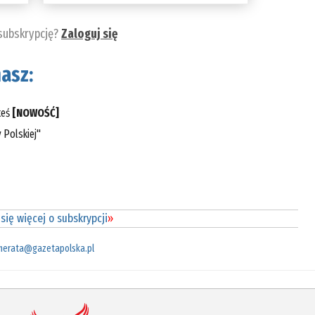
 subskrypcję?
Zaloguj się
asz:
teś
[NOWOŚĆ]
 Polskiej"
się więcej o subskrypcji
»
merata@gazetapolska.pl