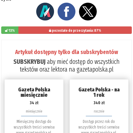
13%
pozostało do przeczytania: 87%
Artykuł dostępny tylko dla subskrybentów
SUBSKRYBUJ
aby mieć dostęp do wszystkich
tekstów oraz lektora na gazetapolska.pl
Gazeta Polska
Gazeta Polska - na
miesięcznie
1 rok
34 zł
340 zł
miesięcznie
rocznie
Miesięczny dostęp do
Dostęp przez rok do
wszystkich treści serwisu
wszystkich treści serwisu
www.gazetapolska.pl.
www.gazetapolska.pl.