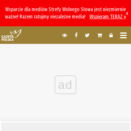
Wsparcie dla mediów Strefy Wolnego Słowa jest niezmiernie
x
ważne! Razem ratujmy niezależne media!
Wspieram TERAZ »
ad