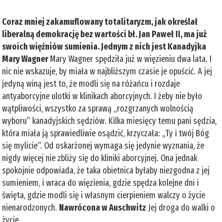
Coraz mniej zakamuflowany totalitaryzm, jak określał
liberalną demokrację bez wartości bł. Jan Paweł II, ma już
swoich więźniów sumienia. Jednym z nich jest Kanadyjka
Mary Wagner
Mary Wagner spędziła już w więzieniu dwa lata. I
nic nie wskazuje, by miała w najbliższym czasie je opuścić. A jej
jedyną winą jest to, że modli się na różańcu i rozdaje
antyaborcyjne ulotki w klinikach aborcyjnych. I żeby nie było
wątpliwości, wszystko za sprawą „rozgrzanych wolnością
wyboru” kanadyjskich sędziów. Kilka miesięcy temu pani sędzia,
która miała ją sprawiedliwie osądzić, krzyczała: „Ty i twój Bóg
się mylicie”. Od oskarżonej wymaga się jedynie wyznania, że
nigdy więcej nie zbliży się do kliniki aborcyjnej. Ona jednak
spokojnie odpowiada, że taka obietnica byłaby niezgodna z jej
sumieniem, i wraca do więzienia, gdzie spędza kolejne dni i
święta, gdzie modli się i własnym cierpieniem walczy o życie
nienarodzonych.
Nawrócona w Auschwitz
Jej droga do walki o
życie