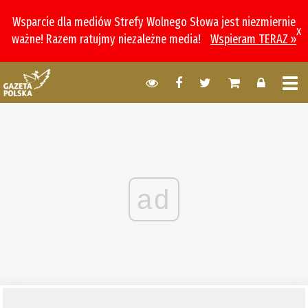
Wsparcie dla mediów Strefy Wolnego Słowa jest niezmiernie
x
ważne! Razem ratujmy niezależne media!
Wspieram TERAZ »
ad