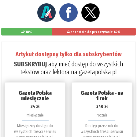
38%
pozostało do przeczytania: 62%
Artykuł dostępny tylko dla subskrybentów
SUBSKRYBUJ
aby mieć dostęp do wszystkich
tekstów oraz lektora na gazetapolska.pl
Gazeta Polska
Gazeta Polska - na
miesięcznie
1 rok
34 zł
340 zł
miesięcznie
rocznie
Miesięczny dostęp do
Dostęp przez rok do
wszystkich treści serwisu
wszystkich treści serwisu